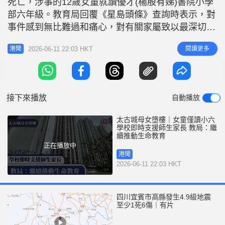
死亡，涉事的12歲女童就讀優才(楊殷有娣)書院小學
r
e
i
部六年級。教育局回覆《星島頭條》查詢時表示，對
n
事件感到無比難過和痛心，對有關家屬致以最深切慰
問。教育局得悉事件後即時向學校提供支援及意見。
g
2026-06-11 22:03 HKT
閱讀更多
港聞
學校在事發後即時啓動危機處理小組跟進，並已安排
T
教育心理學家、輔導人員和老師，守護並陪伴受影響
i
的師生與家長度過這段艱難時刻。 教育局強調，會
m
繼續與學校保持緊密聯繫，提
接下來播放
自動播放
e
太古城母女墮樓｜女童僅讀小六
學校即時支援師生家長 教局：繼
續推動生命教育
正在播放中
港聞
2026-06-11 22:03 HKT
四川宜賓市高縣發生4.9級地震
至少1死6傷｜有片