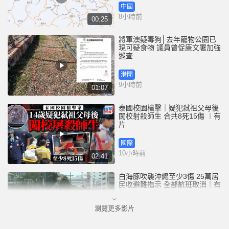
中國
8小時前
00:25
將軍澳疑毒狗│去年寵物公園已
現可疑食物 議員曾促康文署加強
巡查
港聞
9小時前
01:07
泰國校園槍擊｜疑犯弒祖父母後
闖校射殺師生 合共8死15傷 ︱有
片
國際
10小時前
02:41
白海豚吹襲沖繩至少3傷 25萬居
民收避難指示 全部航班取消｜有
片
瀏覽更多影片
國際
11小時前
01:21