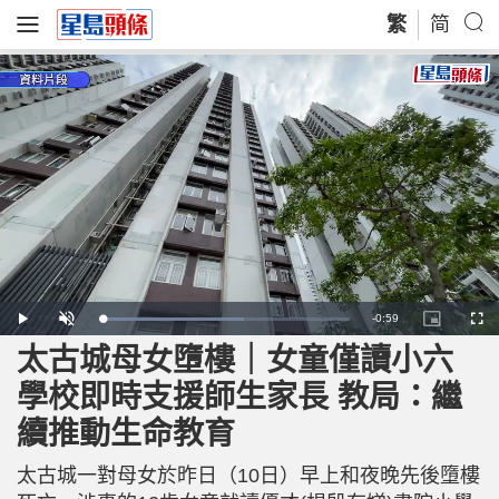
繁
简
R
-
0:59
L
P
U
P
F
o
l
n
i
u
a
a
m
c
l
太古城母女墮樓｜女童僅讀小六
e
d
y
u
t
l
e
t
u
s
d
e
r
c
m
學校即時支援師生家長 教局：繼
:
e
r
5
-
e
7
i
e
a
.
續推動生命教育
n
n
7
-
0
P
i
%
i
c
太古城一對母女於昨日（10日）早上和夜晚先後墮樓
t
n
u