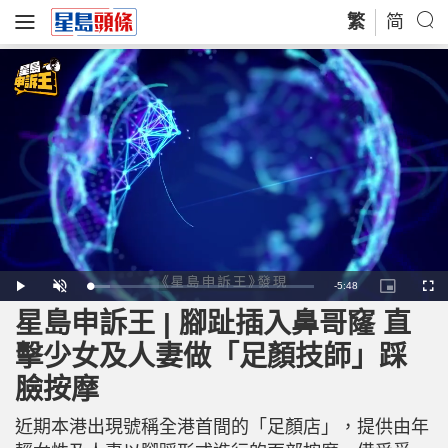
繁
简
R
-
5:48
L
P
U
P
F
o
l
n
i
u
a
a
m
c
l
星島申訴王 | 腳趾插入鼻哥窿 直
e
d
y
u
t
l
e
t
u
s
d
e
r
c
m
擊少女及人妻做「足顏技師」踩
:
e
r
8
-
e
.
i
e
a
9
臉按摩
n
n
5
-
%
P
i
i
c
近期本港出現號稱全港首間的「足顏店」，提供由年
t
n
u