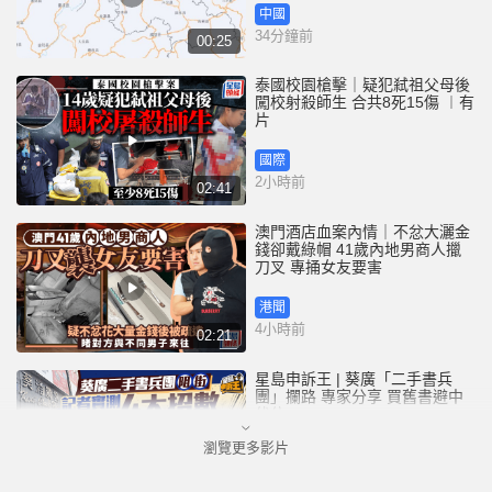
中國
34分鐘前
00:25
泰國校園槍擊｜疑犯弒祖父母後
闖校射殺師生 合共8死15傷 ︱有
片
國際
2小時前
02:41
澳門酒店血案內情｜不忿大灑金
錢卻戴綠帽 41歲內地男商人擸
刀叉 專捅女友要害
港聞
4小時前
02:21
星島申訴王 | 葵廣「二手書兵
團」攔路 專家分享 買舊書避中
伏位
瀏覽更多影片
港聞
5小時前
03:50