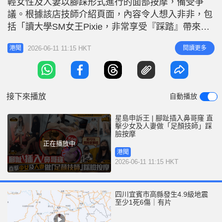
輕女性及人妻以腳踩形式進行的面部按摩，備受爭
r
e
i
議。根據該店技師介紹頁面，內容令人想入非非，包
n
括「讀大學SM女王Pixie，非常享受『踩踏』帶來的
支配感」、「Anna在女僕咖啡廳工作，腳底帶甜甜
g
2026-06-11 11:15 HKT
閱讀更多
港聞
香氣」。網上技師一欄約有二十人可供選擇，大部分
T
只見到腳部，未能清楚看到樣貌。 不少網友看過介
i
紹後表示「刷新三觀」，有人直言「好恐怖，適合變
m
態佬」，亦有網民質疑衞生問
接下來播放
自動播放
e
星島申訴王 | 腳趾插入鼻哥窿 直
擊少女及人妻做「足顏技師」踩
臉按摩
正在播放中
港聞
2026-06-11 11:15 HKT
四川宜賓市高縣發生4.9級地震
至少1死6傷｜有片