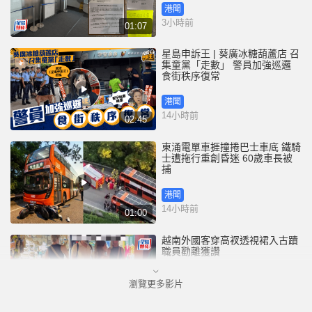
港聞
3小時前
01:07
星島申訴王 | 葵廣冰糖葫蘆店 召
集童黨「走數」 警員加強巡邏
食街秩序復常
港聞
14小時前
02:45
東涌電單車捱撞捲巴士車底 鐵騎
士遭拖行重創昏迷 60歲車長被
捕
港聞
14小時前
01:00
越南外國客穿高衩透視裙入古蹟
職員勸離獲讚
瀏覽更多影片
國際
18小時前
00:33