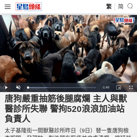
繁
简
R
-
1:40
L
P
U
P
F
o
l
n
i
u
a
a
m
c
l
唐狗嚴重抽筋後腿腐爛 主人與獸
e
d
y
u
t
l
e
t
u
s
d
e
r
c
m
醫診所失聯 警拘520浪浪加油站
:
e
r
2
-
e
8
i
e
a
.
負責人
n
n
9
-
2
P
i
%
i
c
太子基隆街一間獸醫診所昨日（9日）替一隻唐狗檢
t
n
u