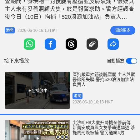
查期間，發現牠一對後腿有壓瘡並皮膚潰爛，懷疑其
r
e
i
主人未有妥善照顧犬隻，於是報警求助。警方經調查
n
後今日（10日）拘捕「520浪浪加油站」負責人
Bella。 相關新聞 : 唐狗欠照顧後腿皮膚潰爛有壓瘡
g
2026-06-10 16:13 HKT
閱讀更多
港聞
太子獸醫診所揭發 警追緝中年婦 事件發生於昨日早
T
上10時，一名女子將一隻年約10歲的唐狗帶到基隆街
i
50號非牟利獸醫服務協會（NPV）診所，之後離去。
m
據了解，獸
接下來播放
自動播放
e
唐狗嚴重抽筋後腿腐爛 主人與獸
醫診所失聯 警拘520浪浪加油站
負責人
正在播放中
港聞
2026-06-10 16:13 HKT
尖沙咀H8大廈升降機全停前傳
新義安成員與女友爭執遭驅逐 涉
拖馬刑毀被捕 警另通緝4男