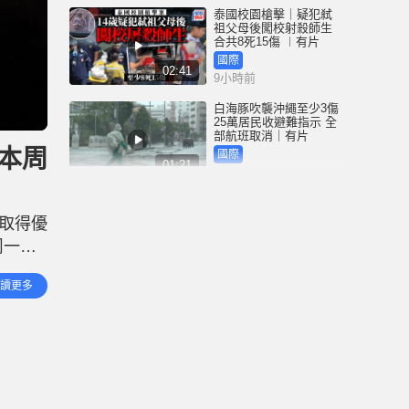
泰國校園槍擊｜疑犯弒
祖父母後闖校射殺師生
合共8死15傷 ︱有片
國際
02:41
9小時前
白海豚吹襲沖繩至少3傷
25萬居民收避難指示 全
部航班取消｜有片
本周
國際
01:21
11小時前
澳門酒店血案內情｜不
忿大灑金錢卻戴綠帽 41
取得優
歲內地男商人擸刀叉 專
捅女友要害
一（9
港聞
02:21
11小時前
西奧斯
讀更多
特朗普
國際足協風波｜歐洲足
協強硬落閘 恩芬天奴不
落台便杯葛世界盃
體育
01:37
12小時前
星島申訴王 | 葵廣「二手
書兵團」攔路 專家分享