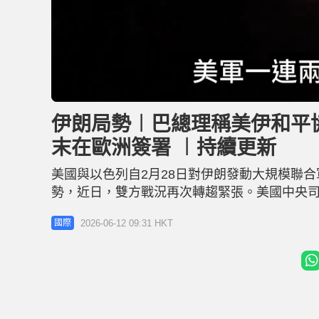
L
U
o
n
a
m
d
u
伊朗局勢︱巴總理稱美伊和平
e
t
d
e
:
末在歐洲簽署 ︱持續更新
3
0
.
2
美國與以色列自2月28日對伊朗發動大規模聯
2
%
勢，近日，雙方戰況再次轉趨緊張。美國中央司
日）17時開始對伊朗發動「自衛性」打擊，以
2026-06-12 09:31 HKT
國際
（Axios）新聞網站當地時間周一報道，美國
稱