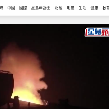
時
中國
國際
星島申訴王
財經
地產
生活
健康
教