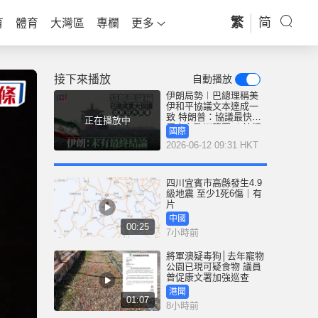
繁
简
育
體育
大灣區
專欄
更多
接下來播放
自動播放
伊朗局勢︱巴總理稱美
伊和平協議文本達成一
致 特朗普：協議最快本
正在播放中
周末在歐洲簽署 ︱持續
國際
更新
2026-06-12 09:31 HKT
四川宜賓市高縣發生4.9
級地震 至少1死6傷｜有
片
中國
00:25
7小時前
將軍澳疑毒狗│去年寵物
公園已現可疑食物 議員
曾促康文署加強巡查
港聞
01:07
8小時前