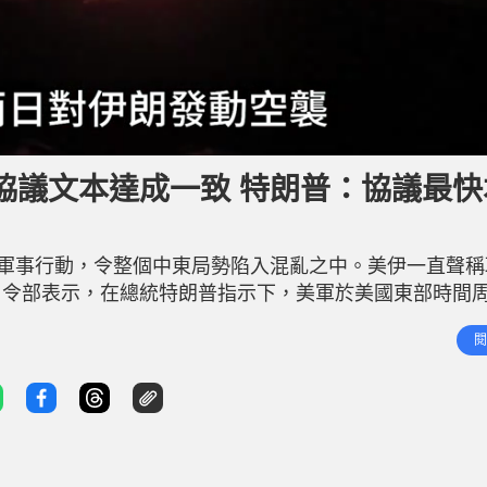
協議文本達成一致 特朗普：協議最快
合軍事行動，令整個中東局勢陷入混亂之中。美伊一直聲稱
令部表示，在總統特朗普指示下，美軍於美國東部時間周
回應前一天美軍「阿帕奇」直升機被擊落事件。美國阿克
閱
正在對伊朗進行「第三輪」打擊。 相關新聞：伊朗局勢｜