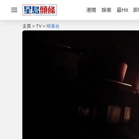
港聞
娛樂
最Hit
即
主頁
TV
時事台