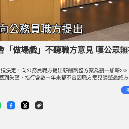
會「做場戲」不聽職方意見 嘆公眾無
議決定，向公務員職方提出薪酬調整方案為劃一加薪2%
申感到失望，指行會數十年來都不曾因職方意見調整最終方
好似做場戲咁」。 公務員加薪︱數十年來不曾因職方意見
閱
響，直言公眾對公務員的觀感存在有色眼鏡，「好嘢就當