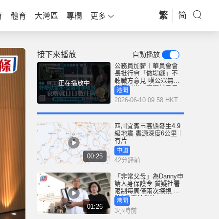
繁
简
育
體育
大灣區
專欄
更多
接下來播放
自動播放
公務員加薪︱華員會會
長批行會「做場戲」不
聽職方意見 嘆公眾無視
正在播放中
公僕付出：衰嘢就日日
港聞
數住
2026-06-10 09:58 HKT
四川宜賓市高縣發生4.9
級地震 震源深度6公里｜
有片
中國
00:25
42分鐘前
「非常父母」為Danny申
請人身保護令 質疑社署
限制每周僅兩次探視 高
院9月底前判決
港聞
01:26
3小時前