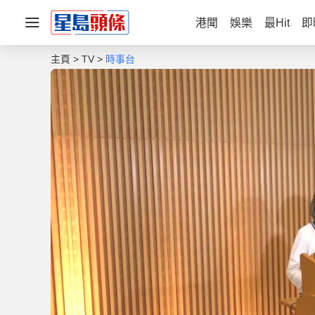
港聞
娛樂
最Hit
即
主頁
TV
時事台