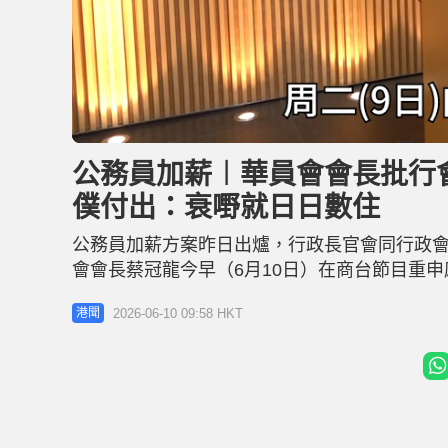
L
U
o
n
a
m
d
u
公務員加薪︱華員會會長批行
e
t
d
e
:
僕付出：衰嘢就日日數住
2
1
.
3
公務員加薪方案昨日出爐，行政長官會同行政會
5
%
會會長蔡冠龍今早（6月10日）在商台節目重
次亦難抱太大期望，直言「行會應該受到指摘，
2026-06-10 09:58 HKT
港聞
最終方案 他又指，政府不應過於受民粹意見影
衰嘢