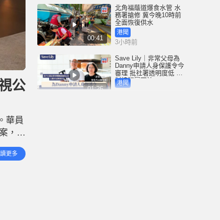
北角福蔭道爆食水管 水
務署搶修 冀今晚10時前
全面恢復供水
港聞
00:41
3小時前
Save Lily｜非常父母為
Danny申請人身保護令今
審理 批社署透明度低 限
制接觸屬不法
視公
港聞
01:26
4小時前
尖沙咀H8大廈升降機全
停前傳 新義安成員與女
。華員
友爭執遭驅逐 涉拖馬刑
毀被捕 警另通緝4男
案，今
港聞
01:07
7小時前
 調整
讀更多
空氣，
星島申訴王 | 葵廣冰糖葫
蘆店 召集童黨「走數」
警員加強巡邏 食街秩序
復常
港聞
02:45
18小時前
東涌電單車捱撞捲巴士
車底 鐵騎士遭拖行重創