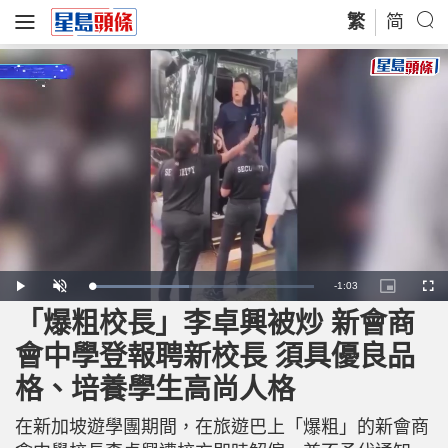
繁
简
R
-
1:03
L
P
U
P
F
o
l
n
i
u
a
a
m
c
l
「爆粗校長」李卓興被炒 新會商
e
d
y
u
t
l
e
t
u
s
d
e
r
c
m
會中學登報聘新校長 須具優良品
:
e
r
4
-
e
4
i
e
a
.
格、培養學生高尚人格
n
n
2
-
1
P
i
%
i
c
在新加坡遊學團期間，在旅遊巴上「爆粗」的新會商
t
n
u