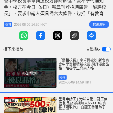
會中學校長李卓興遭校方即時解僱，兼不予代通知
r
e
i
金。校方在今日（9日）報章刊登招聘廣告「誠聘校
n
長」，要求申請人須具備六大條件，包括「有教育抱
負、識見、能力領導本校實踐辦學使命及願景，重視
g
2026-06-09 14:59 HKT
閱讀更多
港聞
團隊協作以發展優質教育；具備卓越領導才能及優良
T
品格、豐富閱歷及人際網絡以推動學校發展」等。
i
要求新聘校長具卓越領導才能及優良品格 校方在招
m
聘廣告指，學校以「誠明」為校訓，為
接下來播放
自動播放
e
「爆粗校長」李卓興被炒 新會商
會中學登報聘新校長 須具優良品
格、培養學生高尚人格
正在播放中
港聞
2026-06-09 14:59 HKT
星島申訴王 | 港婦自稱白龍王信
徒 甜品店派錢每人$500 9名食
客「唔敢拎」 白龍王香港弟子親
解謎團