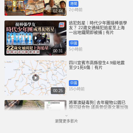
港聞
2小時前
02:44
逃犯剋星｜時代少年團接棒張學
友？ 22歲女通緝犯追星至上海
一出地鐵閘即被捕 | 有片
中國
5小時前
00:31
四川宜賓市高縣發生4.9級地震
至少1死6傷｜有片
中國
15小時前
00:25
將軍澳疑毒狗│去年寵物公園已
現可疑食物 議員曾促康文署加強
巡查
瀏覽更多影片
港聞
16小時前
01:07