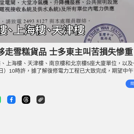
移走雪糕貨品 士多東主叫苦損失慘重
、上海樓、天津樓、南京樓和北京樓5座大廈單位，以及
日）10時許，據了解復修電力工程已大致完成，期望中午
連天，店主已即時以日租形式另租舖位，移走雪糕等冰凍
閱
大停電｜約100人已入住臨時庇護中心 民政處派員通宵