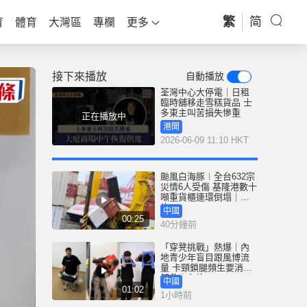
繁
简
育
體育
大灣區
專欄
更多
接下來播放
自動播放
荃灣中心大停電｜日租
臨時舖移走雪糕貨品 士
多東主叫苦損失慘重
正在播放中
港聞
2026-06-09 11:10 HKT
颱風白海豚︱全台632宗
災情6人受傷 基隆港數十
噸重貨櫃連環倒塌｜有
片
中國
00:25
40分鐘前
「穿凳挑戰」熱爆｜內
地青少年盲目跟風博流
量 卡頸鎖腿頻生要消防
解救｜有片
中國
01:02
1小時前