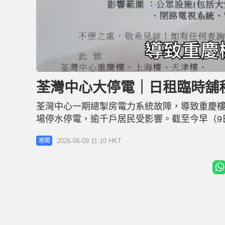
L
U
o
n
a
m
d
u
荃灣中心大停電｜日租臨時舖
e
t
d
e
:
3
荃灣中心一期總掣房電力系統故障，導致重慶樓
2
.
1
場停水停電，逾千戶居民受影響。截至今早（9
3
%
面恢復供電。有附近士多商戶生意受損，叫苦
2026-06-09 11:10 HKT
港聞
估計今次損失最少2萬元。 相關新聞：荃灣中心
顧居