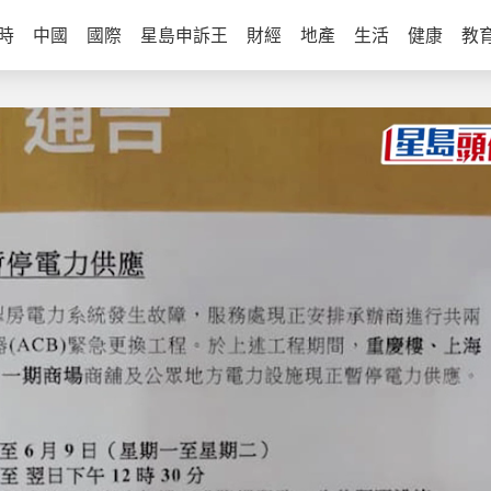
時
中國
國際
星島申訴王
財經
地產
生活
健康
教