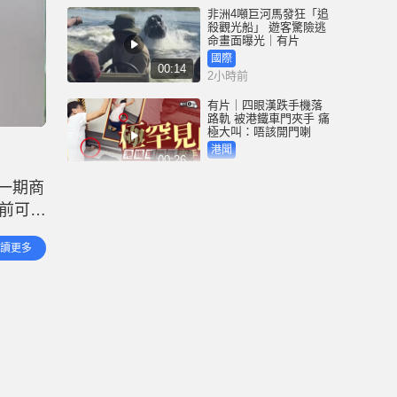
非洲4噸巨河馬發狂「追
殺觀光船」 遊客驚險逃
命畫面曝光｜有片
國際
00:14
2小時前
有片｜四眼漢跌手機落
路軌 被港鐵車門夾手 痛
極大叫：唔該開門喇
港聞
00:26
2小時前
一期商
天氣極端酷熱︱大埔船
前可全
灣行山男暈倒 直升機送
院途中不治
食品，
港聞
讀更多
01:27
執勤照
3小時前
天氣極端酷熱︱市民無
懼高溫繼續郊遊樂 出盡
法寶食西瓜雪條消暑
港聞
01:27
4小時前
深圳坂銀隧道︱5男女午
夜「電雞炸街」 齊齊行