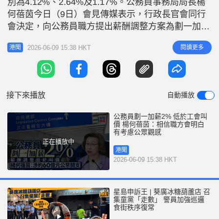
別為4.12%、2.64%及1.17%。公務員事務局局長楊
r
e
i
何蓓茵今日（9日）會見傳媒表示，行政長官會同行
n
會決定，向公務員職方提出薪酬調整方案為劃一加薪
2%，追溯到今年4月1日。對於只加薪2%是否與宏福
g
2026-06-09 15:38 HKT
閱讀更多
港聞
苑事件有關，她稱行會作任何決定都會考慮公眾觀
T
感。 楊何蓓茵：加薪已全面平衡所有因素 楊何蓓茵
i
表示，政府在決定公務員薪酬調整時，已全面考慮並
m
平衡所有相關因素
接下來播放
自動播放
e
公務員劃一加薪2% 低於工會叫
價 楊何蓓茵：相信職方會明白
有考慮公眾觀感
正在播放中
港聞
2026-06-09 15:38 HKT
星島申訴王 | 葵廣冰糖葫蘆店 召
集童黨「走數」 警員加強巡邏
食街秩序復常