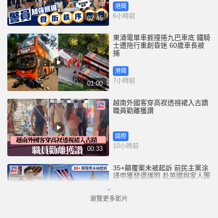
港聞
6小時前
02:45
東涌電單車捱撞捲九巴車底 鐵騎
士遭拖行重創昏迷 60歲車長被
捕
港聞
7小時前
01:00
越南外國客穿高衩透視裙入古蹟
職員勸離獲讚
國際
10小時前
00:33
35+顛覆案未被起訴 前民主黨涂
謹申獲發還護照 赴英國與家人團
聚
瀏覽更多影片
港聞
10小時前
00:58