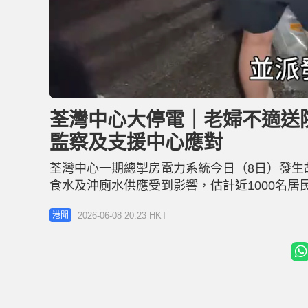
L
U
o
n
a
m
d
u
荃灣中心大停電｜老婦不適送院
e
t
d
e
:
監察及支援中心應對
7
1
.
3
荃灣中心一期總掣房電力系統今日（8日）發生
8
%
食水及沖廁水供應受到影響，估計近1000名
下吹風，當局調派水車供水外，亦安排專車接
2026-06-08 20:23 HKT
港聞
及支援中心應對。晚上7時左右，天津樓有一名老
圍