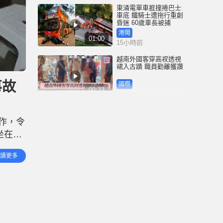
東涌電單車捱撞捲巴士
車底 鐵騎士遭拖行重創
昏迷 60歲車長被捕
港聞
01:00
15小時前
越南外國客穿高衩透視
裙入古蹟 職員勸離獲讚
事故
國際
00:33
18小時前
35+顛覆案未被起訴 前
民主黨涂謹申獲發還護
作，令
照 赴英國與家人團聚
坐在樓
港聞
00:58
18小時前
故監察
讀更多
一期大範
薄扶林域多利道重60公
斤野豬被困引水道 漁護
人員射麻醉槍消防救起
港聞
00:34
21小時前
屯馬綫錦上路站附近信
號設備故障 列車服務一