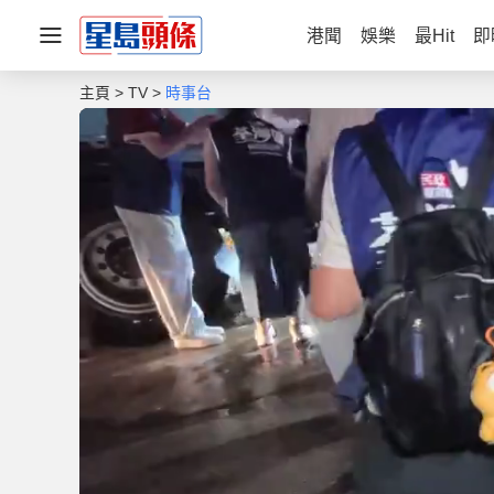
港聞
娛樂
最Hit
即
主頁
TV
時事台