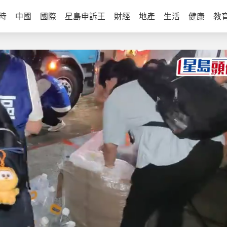
時
中國
國際
星島申訴王
財經
地產
生活
健康
教