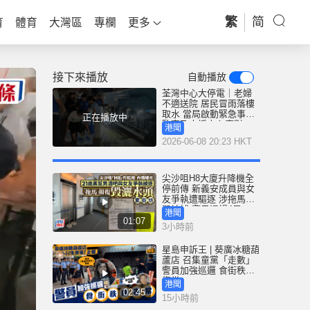
繁
简
育
體育
大灣區
專欄
更多
接下來播放
自動播放
荃灣中心大停電｜老婦
不適送院 居民冒雨落樓
取水 當局啟動緊急事故
正在播放中
監察及支援中心應對
港聞
2026-06-08 20:23 HKT
尖沙咀H8大廈升降機全
停前傳 新義安成員與女
友爭執遭驅逐 涉拖馬刑
毀被捕 警另通緝4男
港聞
01:07
3小時前
星島申訴王 | 葵廣冰糖葫
蘆店 召集童黨「走數」
警員加強巡邏 食街秩序
復常
港聞
02:45
15小時前