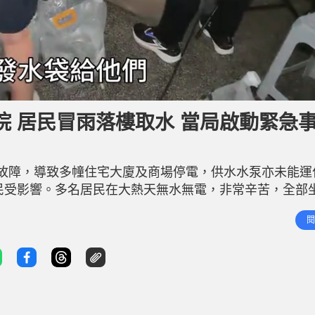
 居民冒雨落樓取水 當局啟動緊急
故障，導致多幢住宅大廈及商場停電，供水水泵亦未能運
居民受影響。多名居民在大熱天無水無電，非常辛苦，全部
送有需要居民往社區會堂於晚上暫住，同時已啟動緊急事
閱
婦因身體不適，需要送院治理。 相關新聞 : 荃灣中心