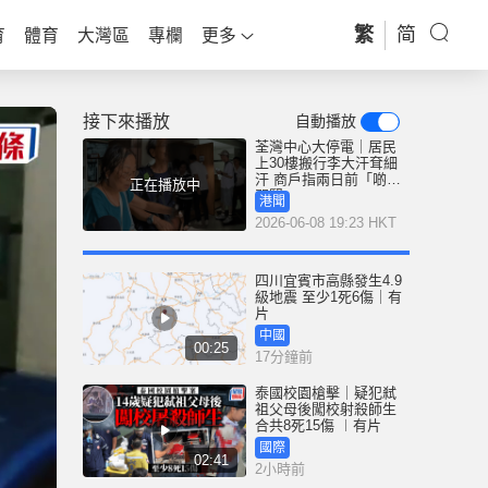
繁
简
育
體育
大灣區
專欄
更多
接下來播放
自動播放
荃灣中心大停電｜居民
上30樓搬行李大汗耷細
汗 商戶指兩日前「啲燈
正在播放中
閃緊」
港聞
2026-06-08 19:23 HKT
四川宜賓市高縣發生4.9
級地震 至少1死6傷｜有
片
中國
00:25
17分鐘前
泰國校園槍擊｜疑犯弒
祖父母後闖校射殺師生
合共8死15傷 ︱有片
國際
02:41
2小時前