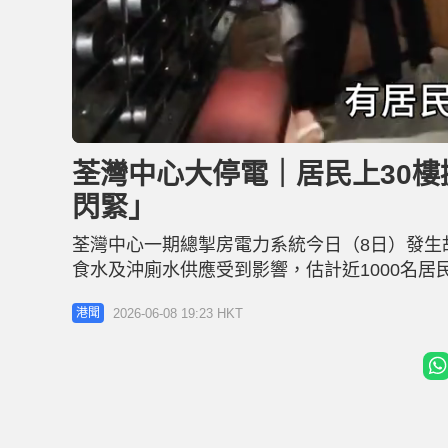
L
U
o
n
a
m
d
u
荃灣中心大停電｜居民上30樓
e
t
d
e
:
閃緊」
2
3
.
1
荃灣中心一期總掣房電力系統今日（8日）發生
4
%
食水及沖廁水供應受到影響，估計近1000名
租酒店外宿一宵。 居於南京樓30樓的胡氏一
2026-06-08 19:23 HKT
港聞
即趕回寓所。胡太與丈夫及女兒在悶熱的單位
拎落樓