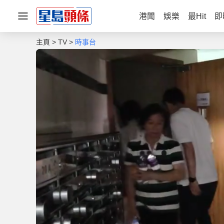
港聞
娛樂
最Hit
即
主頁
TV
時事台