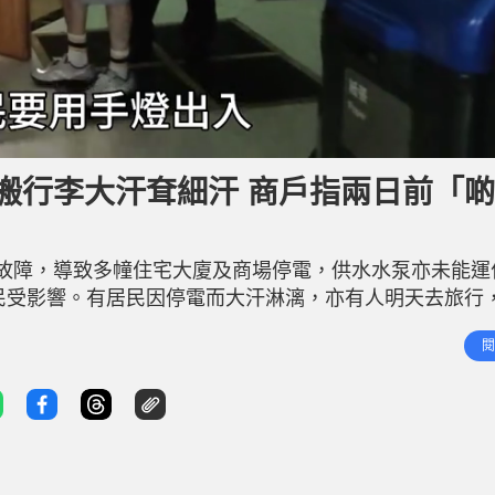
搬行李大汗耷細汗 商戶指兩日前「
故障，導致多幢住宅大廈及商場停電，供水水泵亦未能運
居民受影響。有居民因停電而大汗淋漓，亦有人明天去旅行
家原定明日（9日）早上前往台北旅行，得知寓所發生大停
閱
執拾行李，大汗耷細汗，幸有區議員及關愛隊，協助他們