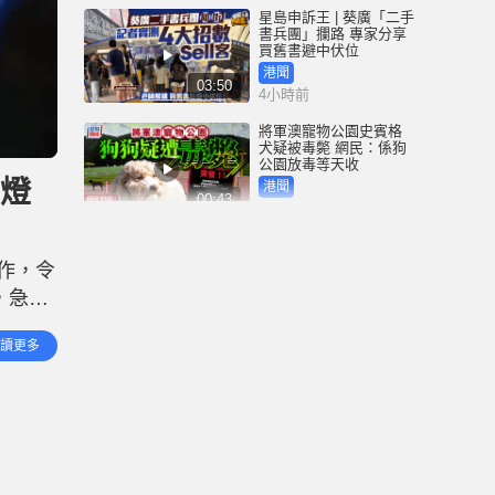
星島申訴王 | 葵廣「二手
書兵團」攔路 專家分享
買舊書避中伏位
港聞
03:50
4小時前
將軍澳寵物公園史賓格
犬疑被毒斃 網民：係狗
公園放毒等天收
啲燈
港聞
00:43
5小時前
荃灣國瑞路工地爆食水
管 湧十層樓高水柱 附近
作，令
兩商廈停水
，急需
港聞
00:25
5小時前
電，隨
讀更多
將行李
鄧炳強：性罪行修例獲
逾九成支持 目標今屆政
府任內完成立法
港聞
02:02
5小時前
記協換屆｜鄧炳強批無
認受性、黑箱作業 警告