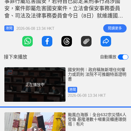
事罪行屬危害國安，若特首已認定某刑事行為涉國
r
e
i
安，案件即屬危害國安案件。立法會保安事務委員
n
會、司法及法律事務委員會今日（8日）就維護國家
安全的工作舉行緊急聯席會議。 政府有憲制責任持
g
2026-06-08 13:34 HKT
閱讀更多
港聞
續檢視及完善相關法律制度 律政司司長林定國表
T
示，特區政府有憲制責任持續檢視及完善相關法律制
i
度，經檢視後認為有必要透過附屬法例，清楚說明相
m
關罪行的界定機制。為了令到各位委員和公
接下來播放
自動播放
e
國安附例︱政府稱無新增任何權
力或罰則 法院不可推翻特首證明
書
正在播放中
港聞
2026-06-08 13:34 HKT
颱風白海豚︱全台632宗災情6人
受傷 基隆港數十噸重貨櫃連環倒
塌｜有片