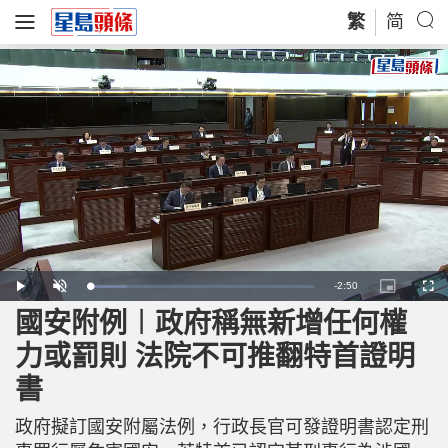
繁
简
R
-
2:50
L
P
U
P
F
o
l
n
i
u
a
a
m
c
l
國安附例︱政府稱無新增任何權
e
d
y
u
t
l
e
t
u
s
d
e
r
c
m
力或罰則 法院不可推翻特首證明
:
e
r
1
-
e
6
i
e
a
.
書
n
n
5
-
8
P
i
%
i
c
政府擬訂國安附屬法例，行政長官可發證明書認定刑
t
n
u