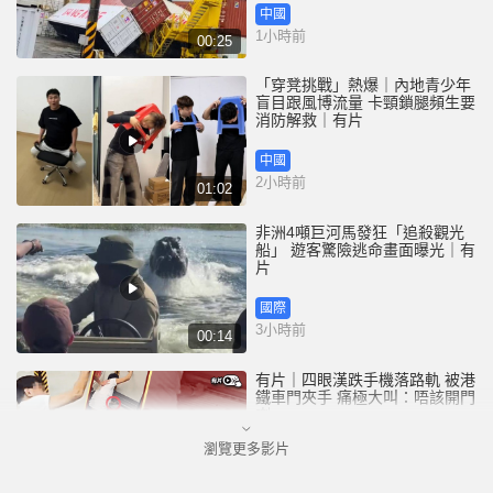
中國
1小時前
00:25
「穿凳挑戰」熱爆｜內地青少年
盲目跟風博流量 卡頸鎖腿頻生要
消防解救｜有片
中國
2小時前
01:02
非洲4噸巨河馬發狂「追殺觀光
船」 遊客驚險逃命畫面曝光｜有
片
國際
3小時前
00:14
有片｜四眼漢跌手機落路軌 被港
鐵車門夾手 痛極大叫：唔該開門
喇
瀏覽更多影片
港聞
3小時前
00:26