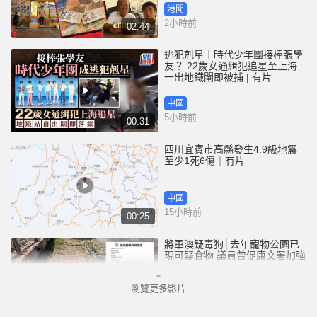
港聞
2小時前
02:44
逃犯剋星｜時代少年團接棒張學
友？ 22歲女通緝犯追星至上海
一出地鐵閘即被捕 | 有片
中國
5小時前
00:31
四川宜賓市高縣發生4.9級地震
至少1死6傷｜有片
中國
15小時前
00:25
將軍澳疑毒狗│去年寵物公園已
現可疑食物 議員曾促康文署加強
巡查
瀏覽更多影片
港聞
16小時前
01:07