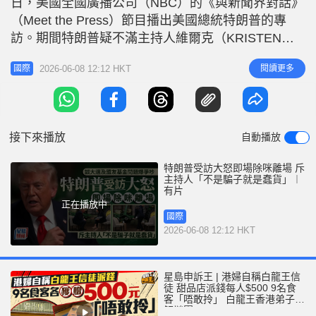
日，美國全國廣播公司（NBC）的《與新聞界對話》
r
e
i
（Meet the Press）節目播出美國總統特朗普的專
n
訪。期間特朗普疑不滿主持人維爾克（KRISTEN
WELKER）的問題，不僅惡言怒斥，甚至即場將衣領
g
2026-06-08 12:12 HKT
閱讀更多
國際
的收音咪除下，繼而離開。 特朗普不滿主持人提問
T
除咪離開 節目中，維爾克針對一項規模18億美元的
i
「反武器化基金」提案提出質詢，該基金旨在補償自
m
認遭前
接下來播放
自動播放
e
特朗普受訪大怒即場除咪離場 斥
主持人「不是騙子就是蠢貨」︱
有片
正在播放中
國際
2026-06-08 12:12 HKT
星島申訴王 | 港婦自稱白龍王信
徒 甜品店派錢每人$500 9名食
客「唔敢拎」 白龍王香港弟子親
解謎團