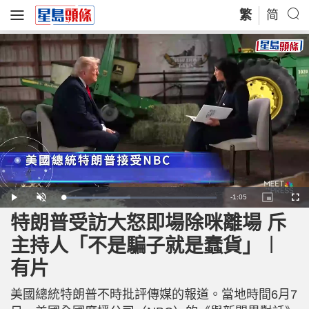
繁
简
R
-
1:05
L
P
U
P
F
o
l
n
i
u
a
a
m
c
l
特朗普受訪大怒即場除咪離場 斥
e
d
y
u
t
l
e
t
u
s
d
e
r
c
m
主持人「不是騙子就是蠢貨」︱
:
e
r
4
-
e
4
i
e
a
.
有片
n
n
0
-
5
P
i
%
i
c
美國總統特朗普不時批評傳媒的報道。當地時間6月7
t
n
u