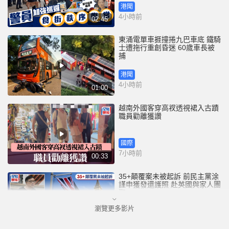
港聞
4小時前
02:45
東涌電單車捱撞捲九巴車底 鐵騎
士遭拖行重創昏迷 60歲車長被
捕
港聞
4小時前
01:00
越南外國客穿高衩透視裙入古蹟
職員勸離獲讚
國際
7小時前
00:33
35+顛覆案未被起訴 前民主黨涂
謹申獲發還護照 赴英國與家人團
聚
瀏覽更多影片
港聞
8小時前
00:58