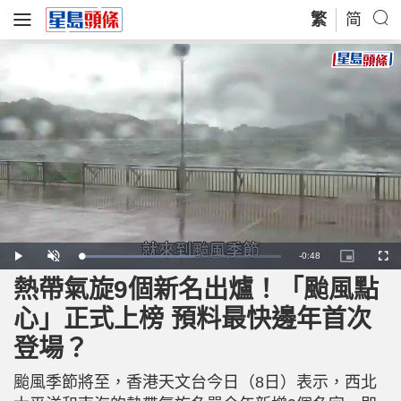
繁
简
R
-
0:48
L
P
U
P
F
o
l
n
i
u
a
a
m
c
l
熱帶氣旋9個新名出爐！「颱風點
e
d
y
u
t
l
e
t
u
s
d
e
r
c
m
心」正式上榜 預料最快邊年首次
:
e
r
5
-
e
7
i
e
a
.
登場？
n
n
0
-
7
P
i
%
i
c
颱風季節將至，香港天文台今日（8日）表示，西北
t
n
u