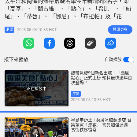
太平洋和南海的熱帶氣旋名單今年新增9個名字，即
r
e
i
「高基」、「簡古維」、「點心」、「希比」、「船
n
尾」、「蒂魯」、 「娜尼」、「布拉帕」及「花
斑」，分別取代舊有名字「康妮」、「桃芝」、「萬
g
2026-06-08 10:36 HKT
閱讀更多
港聞
宜」、「天兔」、「摩羯」、「艾雲尼」、 「飛
T
燕」、「山陀兒」及「潭美」。其中新名字「點心」
i
是香港提供。 新名字早前於颱風委員會的第58屆會
m
議中通過採用。颱風委員會為聯合國亞
接下來播放
自動播放
e
熱帶氣旋9個新名出爐！「颱風
點心」正式上榜 預料最快邊年首
次登場？
正在播放中
港聞
2026-06-08 10:36 HKT
星島申訴王 | 葵廣冰糖葫蘆店 召
集童黨「走數」 警員加強巡邏
食街秩序復常