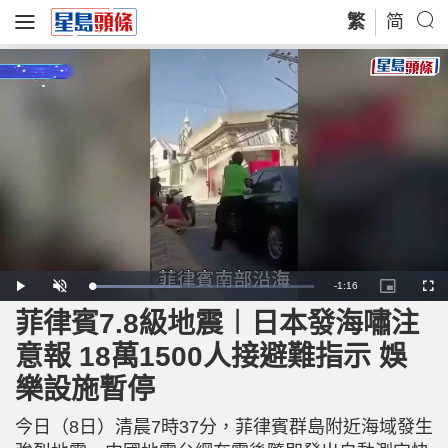
繁
简
R
-
1:16
L
P
U
P
F
o
l
n
i
u
a
a
m
c
l
菲律賓7.8級地震︱日本發海嘯注
e
d
y
u
t
l
e
t
u
s
d
e
r
c
m
意報 18萬1500人接避難指示 娛
:
e
r
4
-
e
0
i
e
a
.
樂設施暫停
n
n
3
-
5
P
i
%
i
c
今日（8日）清晨7時37分，菲律賓群島附近海域發生
t
n
u