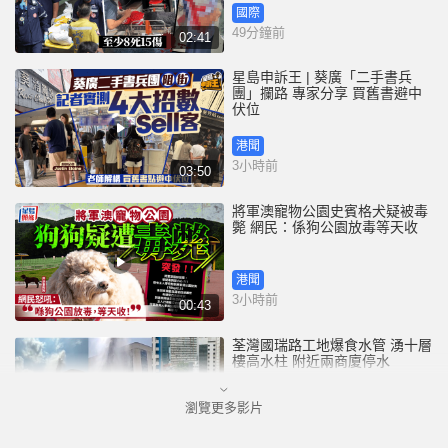
國際
49分鐘前
02:41
星島申訴王 | 葵廣「二手書兵
團」攔路 專家分享 買舊書避中
伏位
港聞
3小時前
03:50
將軍澳寵物公園史賓格犬疑被毒
斃 網民：係狗公園放毒等天收
港聞
3小時前
00:43
荃灣國瑞路工地爆食水管 湧十層
樓高水柱 附近兩商廈停水
瀏覽更多影片
港聞
3小時前
00:25