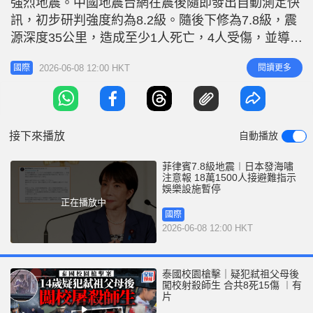
強烈地震。中國地震台網在震後隨即發出自動測定快
r
e
i
訊，初步研判強度約為8.2級。隨後下修為7.8級，震
n
源深度35公里，造成至少1人死亡，4人受傷，並導致
多棟建築物倒塌。太平洋海嘯預警中心已緊急向區內
g
2026-06-08 12:00 HKT
閱讀更多
國際
多個國家及地區拉響海嘯警報。 相關新聞：菲律賓
T
7.8級地震︱至少1死4傷多棟建築物倒塌 海嘯抵印尼
i
3地︱有片 日本氣象廳今天上午9時5分針對茨城縣到
m
沖繩縣共
接下來播放
自動播放
e
菲律賓7.8級地震︱日本發海嘯
注意報 18萬1500人接避難指示
娛樂設施暫停
正在播放中
國際
2026-06-08 12:00 HKT
泰國校園槍擊｜疑犯弒祖父母後
闖校射殺師生 合共8死15傷 ︱有
片