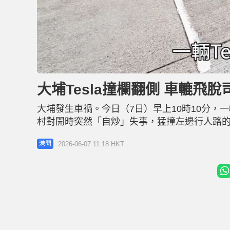
L
U
o
n
a
m
d
u
大埔Tesla撞欄翻側 車轆飛
e
t
d
e
:
4
大埔發生車禍。今日（7日）早上10時10分，一
7
.
7
村對開時突然「自炒」失事，猛撞左邊行人路的
5
%
被困於車內，一名姓黎（68歲）女途人被碎片
2026-06-07 11:18 HKT
港聞
熱心市民見Tesla翻側，紛紛上前協助救人，