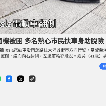
脫司機被困 多名熱心巿民扶車身助脫險
輛Tesla電動車沿南運路往大埔墟街市方向行駛，當駛至
鐵欄，繼而向右翻側，左邊前輪亦飛脫。姓吳（41歲）
擊中受傷。 現場所見，事發後受傷的女途人坐在路旁待救
閱
其後司機獲救自行爬出車廂。警方及消防接報趕到，男司機