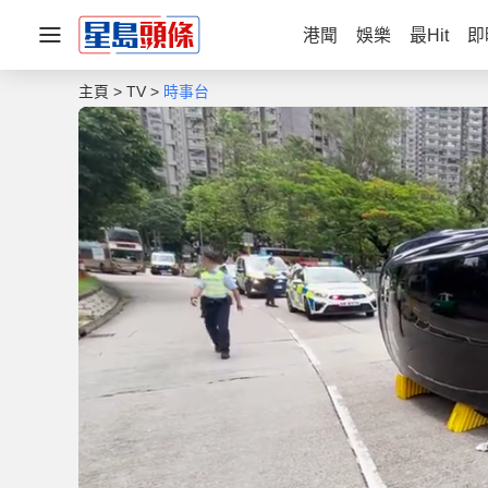
港聞
娛樂
最Hit
即
主頁
TV
時事台