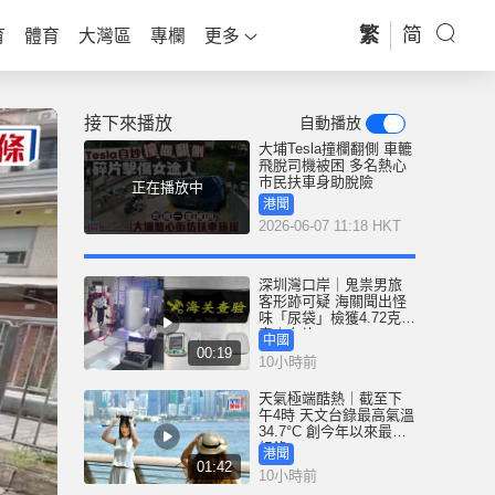
繁
简
育
體育
大灣區
專欄
更多
接下來播放
自動播放
大埔Tesla撞欄翻側 車轆
飛脫司機被困 多名熱心
巿民扶車身助脫險
正在播放中
港聞
2026-06-07 11:18 HKT
深圳灣口岸｜鬼祟男旅
客形跡可疑 海關聞出怪
味「尿袋」檢獲4.72克冰
毒｜有片
中國
00:19
10小時前
天氣極端酷熱｜截至下
午4時 天文台錄最高氣溫
34.7°C 創今年以來最高
紀錄
港聞
01:42
10小時前