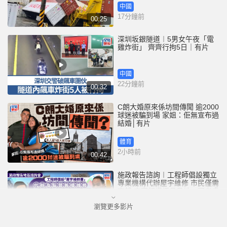
中國
17分鐘前
00:25
深圳坂銀隧道︱5男女午夜「電
雞炸街」 齊齊行拘5日｜有片
中國
22分鐘前
00:32
C朗大婚原來係坊間傳聞 逾2000
球迷被騙到場 家姐：佢無宣布過
結婚│有片
體育
2小時前
00:42
施政報告諮詢︱工程師倡設獨立
專業機構代辦屋宇維修 市民僅需
夾錢 李家超讚極具見地、可考慮
瀏覽更多影片
港聞
3小時前
03:33