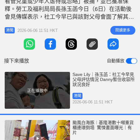
看管兒童或少年人虐待或忽略」被捕，並已獲准保
r
e
i
釋。勞工及福利局局長孫玉菡今日（6日）在活動後
n
會見傳媒表示，社工今早已與該對父母會面了解其狀
況，而男嬰目前健康狀況良好，正接受專業人士照
g
2026-06-06 11:51 HKT
閱讀更多
港聞
顧。 男嬰在收容所健康狀況良好 孫玉菡續指，社會
T
福利署已於6月3日向法庭申請保護令，目前正在處理
i
中，法庭亦已發出命令將男嬰送往收容所暫住，目前
m
男嬰已在收容所居住數天，健康
接下來播放
自動播放
e
Save Lily｜孫玉菡：社工今早見
父母評估情況 Danny暫住收容所
狀況良好
正在播放中
港聞
2026-06-06 11:51 HKT
颱風白海豚︱基隆港數十噸重貨
櫃連環倒塌 驚悚畫面曝光｜有
片