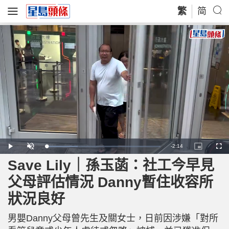
繁
简
R
-
2:14
L
P
U
P
F
o
l
n
i
u
a
a
m
c
l
Save Lily｜孫玉菡：社工今早見
e
d
y
u
t
l
e
t
u
s
d
e
r
c
m
父母評估情況 Danny暫住收容所
:
e
r
2
-
e
7
i
e
a
.
狀況良好
n
n
4
-
7
P
i
%
i
c
男嬰Danny父母曾先生及關女士，日前因涉嫌「對所
t
n
u