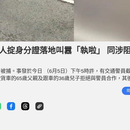
人掟身分證落地叫囂「執啦」 同涉
被捕。事發於今日 （6月5日）下午5時許，有交通警員
貨車的65歲父親及跟車的36歲兒子拒絕與警員合作，其
」被捕。事件中兩名警員擦傷，送院治理。 網上流傳兩
閱
通繁忙。第一則片段可見，警員將其中一名疑犯按在馬路