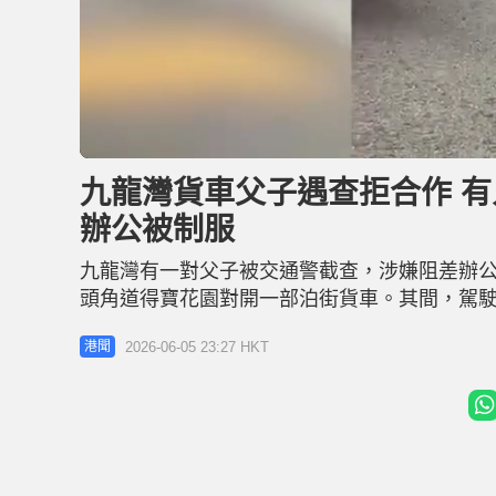
L
U
o
n
a
m
d
u
九龍灣貨車父子遇查拒合作 有
e
t
d
e
:
辦公被制服
3
0
.
5
九龍灣有一對父子被交通警截查，涉嫌阻差辦公
6
%
頭角道得寶花園對開一部泊街貨車。其間，駕駛
子被警員制服，最終涉「阻礙警務人員執行職務
2026-06-05 23:27 HKT
港聞
片段，可見現場為牛頭角道及觀塘道交界，交
服，多名