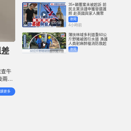
35+顛覆案未被起訴 前
民主黨涂謹申獲發還護
照 赴英國與家人團聚
港聞
00:58
4小時前
薄扶林域多利道重60公
斤野豬被困引水道 漁護
人員射麻醉槍消防救起
阻差
港聞
00:34
7小時前
屯馬綫錦上路站附近信
號設備故障 列車服務一
截查牛
度受阻
後兩父
港聞
00:43
7小時前
段事發
讀更多
上制
衞生署突擊巡查多區 檢
獲約百盒未註冊藥劑製
品 一名38歲男子被捕
港聞
00:51
8小時前
國際足協｜恩芬天奴涉
嫌政治分贓 傳以世盃決