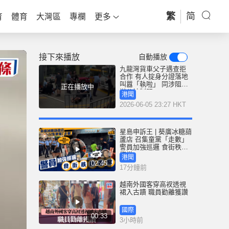
繁
简
育
體育
大灣區
專欄
更多
接下來播放
自動播放
九龍灣貨車父子遇查拒
合作 有人掟身分證落地
叫囂「執啦」 同涉阻差
正在播放中
辦公被制服
港聞
2026-06-05 23:27 HKT
星島申訴王 | 葵廣冰糖葫
蘆店 召集童黨「走數」
警員加強巡邏 食街秩序
復常
港聞
02:45
17分鐘前
越南外國客穿高衩透視
裙入古蹟 職員勸離獲讚
國際
00:33
3小時前