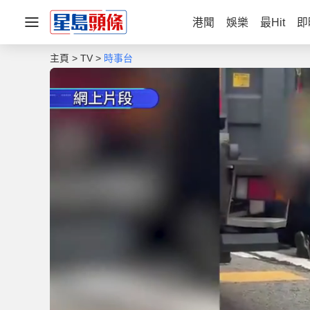
港聞
娛樂
最Hit
即
主頁
TV
時事台