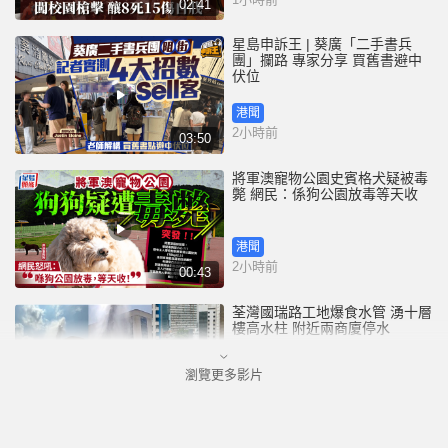
02:41
星島申訴王 | 葵廣「二手書兵
團」攔路 專家分享 買舊書避中
伏位
港聞
2小時前
03:50
將軍澳寵物公園史賓格犬疑被毒
斃 網民：係狗公園放毒等天收
港聞
2小時前
00:43
荃灣國瑞路工地爆食水管 湧十層
樓高水柱 附近兩商廈停水
瀏覽更多影片
港聞
2小時前
00:25
四川宜賓市高縣發生4.9級地震