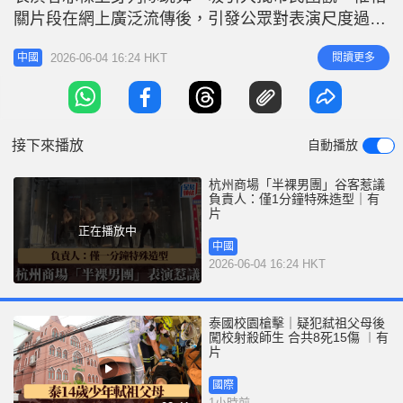
r
e
關片段在網上廣泛流傳後，引發公眾對表演尺度過大
i
的爭議。涉事商場昨日（3日）回應指，表演旨在為
n
2026-06-04 16:24 HKT
閱讀更多
中國
商戶引流，且男團脫除上衣的時間不足一分鐘，並非
g
全程半裸。 綜合內媒報道，根據網上影片顯示，在
T
杭州四季青服裝批發市場外的街道上，多名年輕男子
i
未穿上衣整齊排開，並隨着音樂節奏
接下來播放
自動播放
m
e
杭州商場「半裸男團」谷客惹議
負責人：僅1分鐘特殊造型｜有
片
正在播放中
中國
2026-06-04 16:24 HKT
泰國校園槍擊｜疑犯弒祖父母後
闖校射殺師生 合共8死15傷 ︱有
片
國際
1小時前