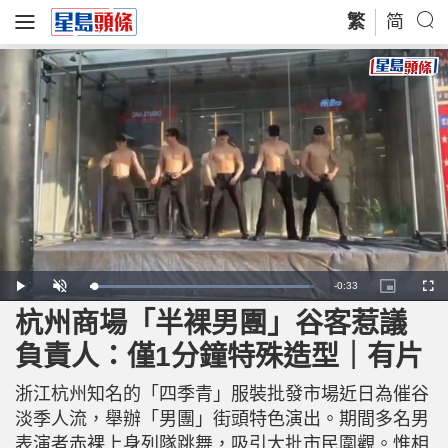
繁
简
R
-
0:33
L
P
U
P
F
o
l
n
i
u
a
a
m
c
l
杭州商場「半裸男團」谷客惹議
e
d
y
u
t
l
e
t
u
s
d
e
r
c
m
負責人：僅1分鐘特殊造型｜有片
:
e
r
9
-
e
7
i
e
a
.
n
n
6
浙江杭州知名的「四季青」服裝批發市場近日為催谷
-
9
P
i
%
i
淡季人流，舉辦「男團」街頭特色演出。期間多名男
c
t
n
表演者赤裸上身列隊跳舞，吸引大批市民圍觀。惟相
u