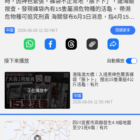
時，因神色緊張，褲袋不正常地「脹卜卜」，遭海關
r
e
i
搜查，發現褲袋內有15隻屬瀕危物種的活龜。 帶瀕
n
危物種可追究刑責 海關發布6月3日消息，指4月15日
8時許，海關關員在港珠澳大橋珠海公路口岸珠港進
g
2026-06-04 11:50 HKT
閱讀更多
中國
境旅檢大廳實施監管時，發現一名選擇「綠色通道」
T
通關的旅客神情異常，且褲子口袋部位存在明顯外凸
i
變形，遂對其實施攔截。 相關新聞：港珠澳大橋｜
m
粵港牌司機「驚青」過關 腰
接下來播放
自動播放
e
港珠澳大橋︱入境男神色驚青褲
袋「脹卜卜」 搜出15隻重逾4公
斤活龜︱有片
正在播放中
中國
2026-06-04 11:50 HKT
四川宜賓市高縣發生4.9級地震
至少1死6傷｜有片