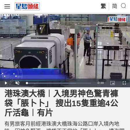
繁
简
R
-
0:38
L
P
U
P
F
o
l
n
i
u
a
a
m
c
l
港珠澳大橋︱入境男神色驚青褲
e
d
y
u
t
l
e
t
u
s
d
e
r
c
m
袋「脹卜卜」 搜出15隻重逾4公
:
e
r
7
-
e
6
i
e
a
.
斤活龜︱有片
n
n
6
-
1
P
i
%
i
c
有男旅客月前經港珠澳大橋珠海公路口岸入境內地
t
n
u