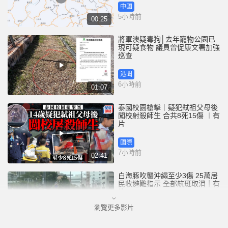
中國
5小時前
00:25
將軍澳疑毒狗│去年寵物公園已
現可疑食物 議員曾促康文署加強
巡查
港聞
6小時前
01:07
泰國校園槍擊｜疑犯弒祖父母後
闖校射殺師生 合共8死15傷 ︱有
片
國際
7小時前
02:41
白海豚吹襲沖繩至少3傷 25萬居
民收避難指示 全部航班取消｜有
片
瀏覽更多影片
國際
8小時前
01:21