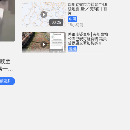
四川宜賓市高縣發生4.9
級地震 至少1死6傷｜有
片
中國
00:25
15小時前
將軍澳疑毒狗│去年寵物
公園已現可疑食物 議員
曾促康文署加強巡查
港聞
01:07
16小時前
當駛至
泰國校園槍擊｜疑犯弒
勢一發
祖父母後闖校射殺師生
合共8死15傷 ︱有片
運輸署
國際
讀更多
02:41
改用其
17小時前
白海豚吹襲沖繩至少3傷
25萬居民收避難指示 全
部航班取消｜有片
國際
01:21
18小時前
澳門酒店血案內情｜不
忿大灑金錢卻戴綠帽 41