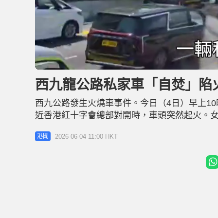
L
U
o
n
a
m
d
u
西九龍公路私家車「自焚」陷
e
t
d
e
:
7
西九公路發生火燒車事件。今日（4日）早上1
8
.
8
近香港紅十字會總部對開時，車頭突然起火。女
7
%
不可收拾，全車陷入一片火海。消防接報到場開
2026-06-04 11:00 HKT
港聞
宣布，因車輛着火，西九龍公路往西區海底隧
他道路。