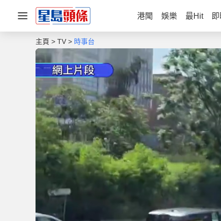
港聞
娛樂
最Hit
即
主頁
TV
時事台