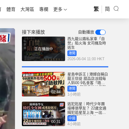
繁
简
育
體育
大灣區
專欄
更多
接下來播放
自動播放
西九龍公路私家車「自
焚」陷火海 女司機及時
逃生
正在播放中
港聞
2026-06-04 11:00 HKT
星島申訴王 | 港婦自稱白
龍王信徒 甜品店派錢每
人$500 9名食客「唔敢
拎」 白龍王香港弟子親
港聞
解謎團
02:44
1小時前
逃犯剋星｜時代少年團
接棒張學友？ 22歲女通
緝犯追星至上海 一出地
鐵閘即被捕 | 有片
中國
00:31
4小時前