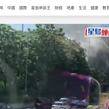
時
中國
國際
星島申訴王
財經
地產
生活
健康
教