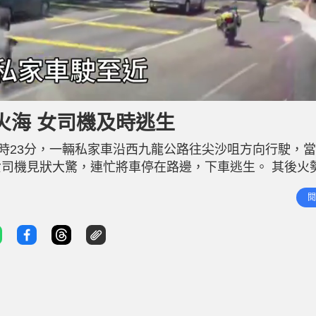
火海 女司機及時逃生
0時23分，一輛私家車沿西九龍公路往尖沙咀方向行駛，
司機見狀大驚，連忙將車停在路邊，下車逃生。 其後火
喉灌救，將火救熄，幸無人受傷，火警原因有待調查。 
閱
道方向、近西九龍政府合署的全線封閉，駕駛人士可考慮