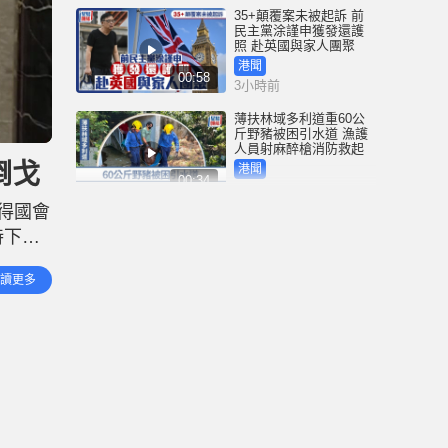
35+顛覆案未被起訴 前
民主黨涂謹申獲發還護
照 赴英國與家人團聚
港聞
00:58
3小時前
薄扶林域多利道重60公
斤野豬被困引水道 漁護
人員射麻醉槍消防救起
倒戈
港聞
00:34
6小時前
得國會
屯馬綫錦上路站附近信
持下過
號設備故障 列車服務一
度受阻
效力。
港聞
讀更多
00:43
黨人一
7小時前
衞生署突擊巡查多區 檢
獲約百盒未註冊藥劑製
品 一名38歲男子被捕
港聞
00:51
8小時前
國際足協｜恩芬天奴涉
嫌政治分贓 傳以世盃決