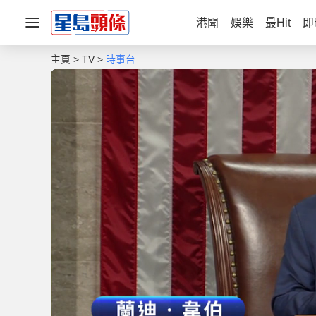
港聞
娛樂
最Hit
即
主頁
TV
時事台