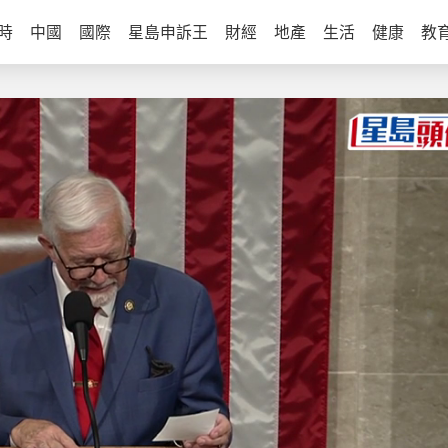
時
中國
國際
星島申訴王
財經
地產
生活
健康
教