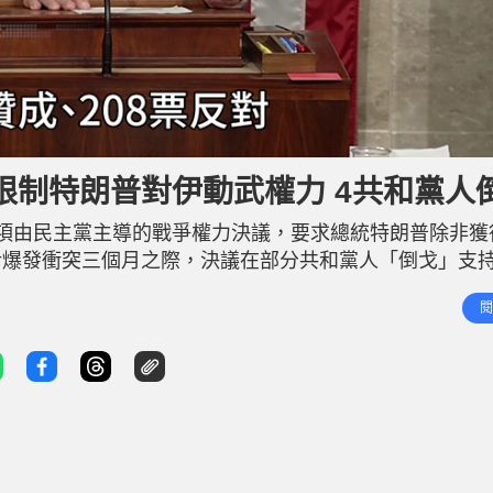
限制特朗普對伊動武權力 4共和黨人
項由民主黨主導的戰爭權力決議，要求總統特朗普除非獲
伊爆發衝突三個月之際，決議在部分共和黨人「倒戈」支
惟外界預料法案後續將面臨重重難關，象徵意義大於實質
閱
優勢通過該項決議。表決期間，有4名共和黨眾議員與民主