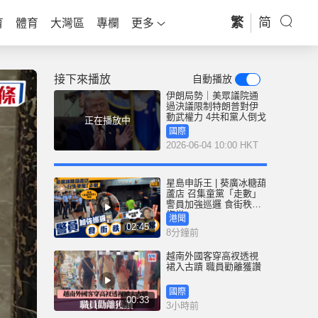
繁
简
育
體育
大灣區
專欄
更多
接下來播放
自動播放
伊朗局勢｜美眾議院通
過決議限制特朗普對伊
動武權力 4共和黨人倒戈
正在播放中
國際
2026-06-04 10:00 HKT
星島申訴王 | 葵廣冰糖葫
蘆店 召集童黨「走數」
警員加強巡邏 食街秩序
復常
港聞
02:45
8分鐘前
越南外國客穿高衩透視
裙入古蹟 職員勸離獲讚
國際
00:33
3小時前