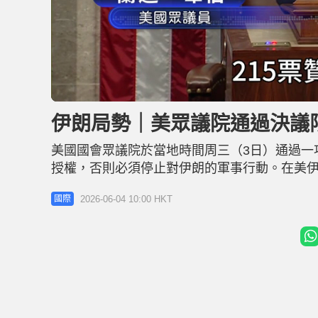
L
U
o
n
a
m
d
u
伊朗局勢｜美眾議院通過決議
e
t
d
e
:
2
美國國會眾議院於當地時間周三（3日）通過一
5
.
6
授權，否則必須停止對伊朗的軍事行動。在美
8
%
關，標誌兩黨罕有聯手限制總統的戰爭權力。
2026-06-04 10:00 HKT
國際
眾議院最終以215票贊成、208票反對的微弱
同投下