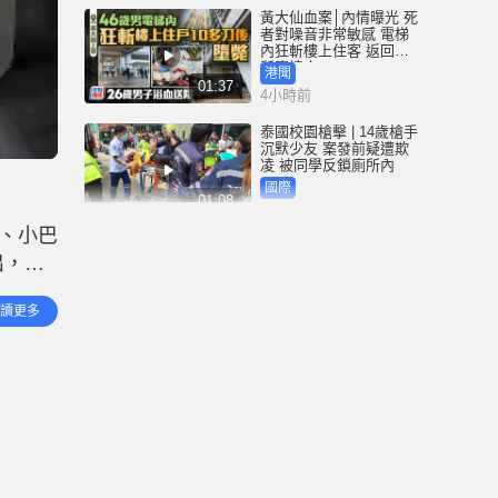
黃大仙血案│內情曝光 死
者對噪音非常敏感 電梯
內狂斬樓上住客 返回住
所墮樓亡
港聞
01:37
4小時前
泰國校園槍擊 | 14歲槍手
沉默少友 案發前疑遭欺
凌 被同學反鎖廁所內
國際
01:08
5小時前
、小巴
黃大仙上邨7分鐘內連爆
出，事
血案 26歲男電梯內全身
刀傷送院 另一46歲男倒
女小巴
斃平台
港聞
讀更多
01:37
送院治
5小時前
逃犯剋星｜時代少年團
接棒張學友？ 22歲女通
緝犯追星至上海 一出地
鐵閘即被捕 | 有片
中國
00:31
6小時前
四川宜賓市高縣發生4.9
級地震 至少1死6傷｜有