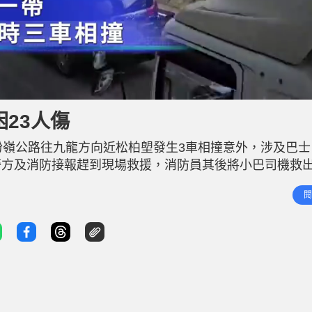
L
o
a
d
23人傷
e
d
:
9
粉嶺公路往九龍方向近松柏塱發生3車相撞意外，涉及巴士
4
.
1
警方及消防接報趕到現場救援，消防員其後將小巴司機救
1
%
之中，小巴男司機一度被困，腳部受傷清醒，另外10男8
閱
男司機和1名女乘客亦輕傷。全部23名傷者分別由救護車