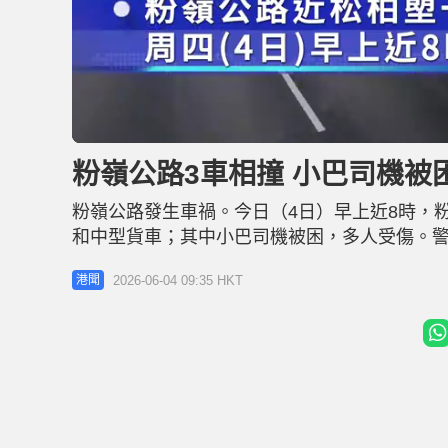
U
n
m
u
粉嶺公路3車相撞 小巴司機被困
t
e
粉嶺公路發生車禍。今日（4日）早上近8時，
和中型貨車；其中小巴司機被困，多人受傷。
件中共有23人受傷，意外原因有待調查。 傷者
2026-06-04 09:35 HKT
港聞
乘客輕傷。而巴士有2名男乘客輕傷清醒；貨車
理