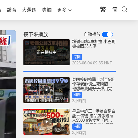
繁
简
育
體育
大灣區
專欄
更多
接下來播放
自動播放
粉嶺公路3車相撞 小巴司
機被困23人傷
正在播放中
港聞
2026-06-04 09:35 HKT
泰國校園槍擊｜增至9死
倖存老師憶生死瞬間：
他想殺我剛好子彈用完
國際
01:08
3小時前
星島申訴王 | 港婦自稱白
龍王信徒 甜品店派錢每
人$500 9名食客「唔敢
拎」 白龍王香港弟子親
港聞
解謎團
02:44
3小時前