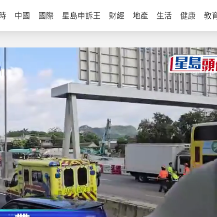
時
中國
國際
星島申訴王
財經
地產
生活
健康
教