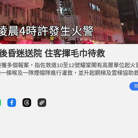
後昏迷送院 住客揮毛巾待救
獲多個報案，指佐敦道10至12號耀棠閣有高層單位起火
動一條喉及一隊煙帽隊進行灌救，並升起鋼梯及雲梯協助
，其間被發現昏迷倒臥於梯間。救護員即場為他急救，其
閱
高層單位住客在窗口揮動毛巾示意，等待消防人員到場協