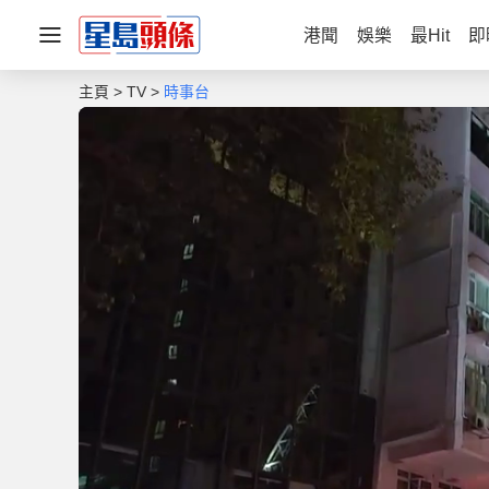
港聞
娛樂
最Hit
即
主頁
TV
時事台