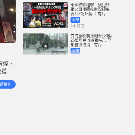
泰國校園槍擊｜疑犯弒
祖父母後闖校射殺師生
合共8死15傷 ︱有片
國際
02:41
4小時前
白海豚吹襲沖繩至少3傷
25萬居民收避難指示 全
部航班取消｜有片
國際
01:21
5小時前
冒煙，
澳門酒店血案內情｜不
救援。
忿大灑金錢卻戴綠帽 41
歲內地男商人擸刀叉 專
後由救
捅女友要害
港聞
讀更多
02:21
助。火
6小時前
國際足協風波｜歐洲足
協強硬落閘 恩芬天奴不
落台便杯葛世界盃
體育
01:37
7小時前
星島申訴王 | 葵廣「二手
書兵團」攔路 專家分享