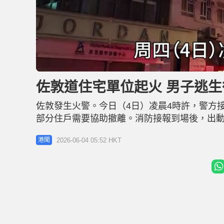
L
U
o
n
a
m
d
u
佐敦道住宅單位起火 男子逃生
e
t
d
e
:
6
佐敦發生火警。今日（4日）凌晨4時許，警方接
1
.
6
部分住戶需要協助撤離。消防接報到場後，出
1
%
火警期間，一名年約60歲男子自行沿樓梯逃生
2026-06-04 05:52 HKT
港聞
護車送往伊利沙伯醫院治理。就現場所見，有
警原因