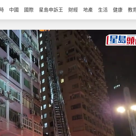
時
中國
國際
星島申訴王
財經
地產
生活
健康
教