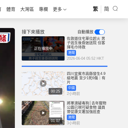
繁
简
育
體育
大灣區
專欄
更多
接下來播放
自動播放
佐敦道住宅單位起火 男
子逃生後昏迷送院 住客
揮毛巾待救
正在播放中
港聞
2026-06-04 05:52 HKT
四川宜賓市高縣發生4.9
級地震 至少1死6傷｜有
片
中國
00:25
2小時前
將軍澳疑毒狗│去年寵物
公園已現可疑食物 議員
曾促康文署加強巡查
港聞
01:07
3小時前