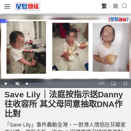
繁
简
R
-
2:07
L
P
U
P
F
o
l
n
i
u
a
a
m
c
l
Save Lily｜法庭按指示送Danny
e
d
y
u
t
l
e
t
u
s
d
e
r
c
m
往收容所 其父母同意抽取DNA作
:
e
r
2
-
e
3
i
e
a
.
比對
n
n
6
-
1
P
i
%
i
c
「Save Lily」事件轟動全港，一對港人情侶在芬蘭家
t
n
u