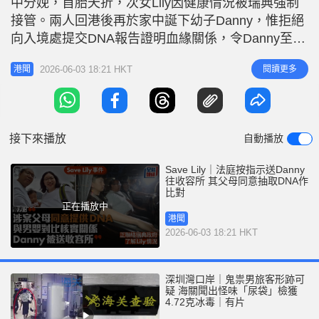
中分娩，首胎夭折，次女Lily因健康情況被瑞典強制
r
e
i
接管。兩人回港後再於家中誕下幼子Danny，惟拒絕
n
向入境處提交DNA報告證明血緣關係，令Danny至今
仍未獲發出世紙，成為無證嬰兒。警方昨日（6月2
g
2026-06-03 18:21 HKT
閱讀更多
港聞
日）以涉嫌「對所看管兒童或少年人虐待或忽略」拘
T
捕二人，至於Danny則被送往醫院檢查。警方、入境
i
處及社會福利署於今日（6月3日）舉行記者會，指被
m
捕
接下來播放
自動播放
e
Save Lily｜法庭按指示送Danny
往收容所 其父母同意抽取DNA作
比對
正在播放中
港聞
2026-06-03 18:21 HKT
深圳灣口岸｜鬼祟男旅客形跡可
疑 海關聞出怪味「尿袋」檢獲
4.72克冰毒｜有片