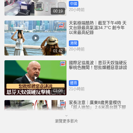
中國
20小時前
00:19
天氣極端酷熱｜截至下午4時 天
文台錄最高氣溫34.7°C 創今年
以來最高紀錄
港聞
20小時前
01:42
國際足協風波｜恩芬天奴強硬反
擊桃色醜聞！怒批媒體惡意誹謗
體育
21小時前
02:08
家長注意｜廣東8歲男童模仿
「超人迪加」 2.6米高台跳下腳
跟骨折｜有片
瀏覽更多影片
中國
22小時前
00:31