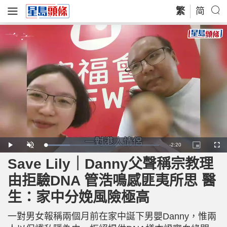
繁
简
R
-
2:20
L
P
U
P
F
o
l
n
i
u
a
a
m
c
l
Save Lily｜Danny父聲稱宗教理
e
d
y
u
t
l
e
t
u
s
d
e
r
c
m
由拒驗DNA 管浩鳴感匪夷所思 醫
:
e
r
2
-
e
1
i
e
a
.
生：家中分娩風險極高
n
n
5
-
4
P
i
%
i
c
一對男女報稱兩個月前在家中誕下男嬰Danny，惟兩
t
n
u