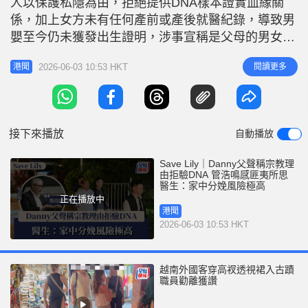
人以保護私隱為由，拒絕提供DNA樣本證實血緣關
r
e
i
係，加上女方未有任何產前或產後就醫紀錄，導致男
n
嬰至今仍未獲發出生證明，涉事宣稱是父母的男女因
涉嫌疏忽照顧兒童被警方拘捕。立法會福利事務委員
g
2026-06-03 10:53 HKT
閱讀更多
港聞
會主席管浩鳴今日(3日)接受電台訪問時表示，Danny
T
目前暫時交由社會福利署監管，當局亦正為其申請兒
i
童保護令，相信現有措施已足夠保障男童的福祉。他
m
強調，目前首要任務是
接下來播放
自動播放
e
Save Lily｜Danny父聲稱宗教理
由拒驗DNA 管浩鳴感匪夷所思
醫生：家中分娩風險極高
正在播放中
港聞
2026-06-03 10:53 HKT
越南外國客穿高衩透視裙入古蹟
職員勸離獲讚