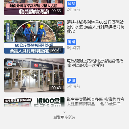
國際
2小時前
00:33
薄扶林域多利道重60公斤野豬被
困引水道 漁護人員射麻醉槍消防
救起
港聞
6小時前
00:34
屯馬綫錦上路站附近信號設備故
障 列車服務一度受阻
港聞
6小時前
00:43
衞生署突擊巡查多區 檢獲約百盒
未註冊藥劑製品 一名38歲男子
被捕
瀏覽更多影片
港聞
7小時前
00:51