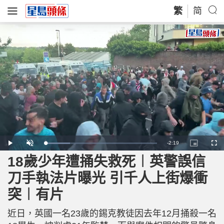
繁
简
R
-
2:19
L
P
U
P
F
o
l
n
i
u
a
a
m
c
l
18歲少年遭捅失救死︱英警誤信
e
d
y
u
t
l
e
t
u
s
d
e
r
c
m
刀手執法片曝光 引千人上街爆衝
:
e
r
2
-
e
2
i
e
a
.
突︱有片
n
n
3
-
1
P
i
%
i
c
近日，英國一名23歲的錫克教徒因去年12月捅殺一名
t
n
u