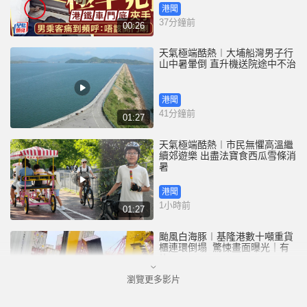
港聞
37分鐘前
00:26
天氣極端酷熱︱大埔船灣男子行
山中暑暈倒 直升機送院途中不治
港聞
41分鐘前
01:27
天氣極端酷熱︱市民無懼高溫繼
續郊遊樂 出盡法寶食西瓜雪條消
暑
港聞
1小時前
01:27
颱風白海豚︱基隆港數十噸重貨
櫃連環倒塌 驚悚畫面曝光｜有
片
瀏覽更多影片
中國
4小時前
00:25