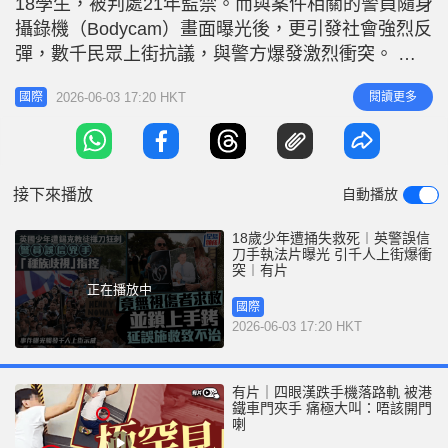
18學生，被判處21年監禁。而與案件相關的警員隨身
r
e
i
攝錄機（Bodycam）畫面曝光後，更引發社會強烈反
n
彈，數千民眾上街抗議，與警方爆發激烈衝突。 英
國警方遭多方質疑 事發於2025年12月3日，18歲學
g
2026-06-03 17:20 HKT
閱讀更多
國際
生亨利．諾瓦克（Henry Nowak）與足球隊友聚會
T
後，遭23歲男子維克倫．迪格瓦（Vickrum Digwa）
i
以一把長達21厘米的刀刺傷。警員到
m
接下來播放
自動播放
e
18歲少年遭捅失救死︱英警誤信
刀手執法片曝光 引千人上街爆衝
突︱有片
正在播放中
國際
2026-06-03 17:20 HKT
有片｜四眼漢跌手機落路軌 被港
鐵車門夾手 痛極大叫：唔該開門
喇