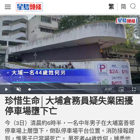
繁
简
R
-
0:37
L
P
U
P
F
o
l
n
i
u
a
a
m
c
l
珍惜生命│大埔倉務員疑失業困擾
e
d
y
u
t
l
e
t
u
s
d
e
r
c
m
停車場墮下亡
:
e
r
7
-
e
9
i
e
a
.
n
n
7
今（3日）清晨約6時半，一名中年男子在大埔富善邨
-
4
P
i
%
i
停車場上層墮下，倒臥停車場平台位置。消防接報趕
c
t
n
到，惟男子已當場死亡。 男死者44歲姓何，據悉他
u