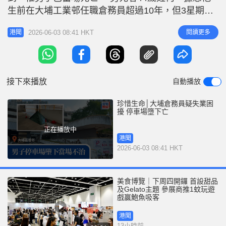
r
e
生前在大埔工業邨任職倉務員超過10年，但3星期前
i
他因為在工作期間吸煙，遭到僱主解僱。當時事主情
n
2026-06-03 08:41 HKT
閱讀更多
港聞
緒顯得失落，事後一直找工，但未找到工作。 警方
g
在場沒有檢獲遺書，經調查後相信何男受工作問題困
T
擾而輕生，其死因有待驗屍後確定。 防止自殺求助
i
熱線： 「情緒通」精神健康
接下來播放
自動播放
m
e
珍惜生命│大埔倉務員疑失業困
擾 停車場墮下亡
正在播放中
港聞
2026-06-03 08:41 HKT
美食博覽｜下周四開鑼 首設甜品
及Gelato主題 參展商推1蚊玩遊
戲贏鮑魚吸客
港聞
13小時前