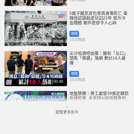
02:04
5歲子餓至皮包骨周身傷死亡 毒
癮母認誤殺虐兒囚22年 官斥冷
血殘酷 案件悲慘令人心碎
港聞
14小時前
03:08
尖沙咀酒吧血案｜勝和「左口」
頭馬「偉健」落網 累計16人被
捕
港聞
15小時前
00:48
地盤禁煙︱勞工處發39張定額罰
款通知書 未來研AI技術精準判
斷吸煙行為
瀏覽更多影片
港聞
16小時前
01:52
3歲女童衝紅燈遭電車撞斃 司機