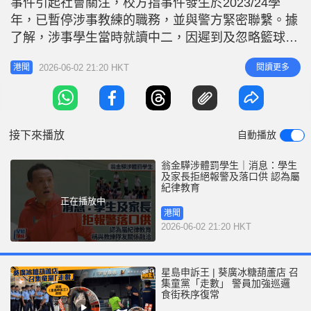
事件引起社會關注，校方指事件發生於2023/24學
r
e
i
年，已暫停涉事教練的職務，並與警方緊密聯繫。據
n
了解，涉事學生當時就讀中二，因遲到及忽略籃球訓
練而被管教。事件曝光後，警方主動聯絡學校了解，
g
2026-06-02 21:20 HKT
閱讀更多
港聞
校方其後聯絡該名學生及其家長，惟家長及學生均認
T
為事件屬紀律教育，拒絕報警及不會給予口供。 消
i
息指，涉事學生現於漢華中學就讀中四，仍為籃球隊
m
成員。他聲稱與教練及隊友關係
接下來播放
自動播放
e
翁金驊涉體罰學生｜消息：學生
及家長拒絕報警及落口供 認為屬
紀律教育
正在播放中
港聞
2026-06-02 21:20 HKT
星島申訴王 | 葵廣冰糖葫蘆店 召
集童黨「走數」 警員加強巡邏
食街秩序復常