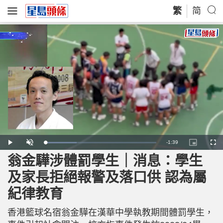
繁
简
R
-
1:39
L
P
U
P
F
o
l
n
i
u
a
a
m
c
l
翁金驊涉體罰學生｜消息：學生
e
d
y
u
t
l
e
t
u
s
d
e
r
c
m
及家長拒絕報警及落口供 認為屬
:
e
r
2
-
e
8
i
e
a
.
紀律教育
n
n
7
-
9
P
i
%
i
c
香港籃球名宿翁金驊在漢華中學執教期間體罰學生，
t
n
u