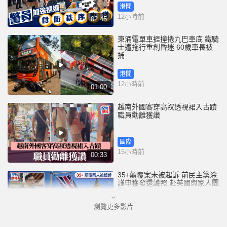
港聞
12小時前
02:45
東涌電單車捱撞捲九巴車底 鐵騎
士遭拖行重創昏迷 60歲車長被
捕
港聞
12小時前
01:00
越南外國客穿高衩透視裙入古蹟
職員勸離獲讚
國際
15小時前
00:33
35+顛覆案未被起訴 前民主黨涂
謹申獲發還護照 赴英國與家人團
聚
瀏覽更多影片
港聞
16小時前
00:58