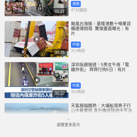
港聞
47分鐘前
01:27
颱風白海豚︱基隆港數十噸重貨
櫃連環倒塌 驚悚畫面曝光｜有
片
中國
3小時前
00:25
深圳坂銀隧道︱5男女午夜「電
雞炸街」 齊齊行拘5日｜有片
中國
3小時前
00:32
天氣極端酷熱︱大埔船灣男子行
山中暑暈倒 直升機送院途中不治
瀏覽更多影片
港聞
3小時前
01:27