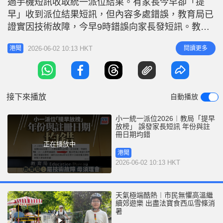
過手機短訊收取統一派位結果。有家長今早卻「提
r
e
i
早」收到派位結果短訊，但內容多處錯誤，教育局已
n
證實因技術故障，今早9時錯誤向家長發短訊。教育
局兩度就事件向家長致歉，呼籲家長毋須理會今早收
g
2026-06-02 10:13 HKT
閱讀更多
港聞
到的短訊。當局已即時修復系統，並成立危機處理小
T
組跟進，全面檢視系統、流程、人手配合等，將優化
i
系統及發放機制的監管流程。 延伸閱讀：升小「僧
m
少粥多」 逾86%派首三志願創
接下來播放
自動播放
e
小一統一派位2026︱教局「提早
放榜」 誤發家長短訊 年份與註
冊日期均錯
正在播放中
港聞
2026-06-02 10:13 HKT
天氣極端酷熱︱市民無懼高溫繼
續郊遊樂 出盡法寶食西瓜雪條消
暑