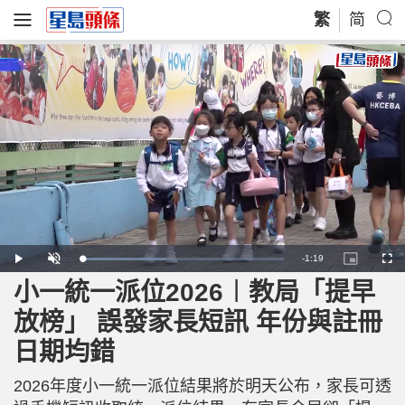
繁
简
R
-
1:19
L
P
U
P
F
o
l
n
i
u
a
a
m
c
l
小一統一派位2026︱教局「提早
e
d
y
u
t
l
e
t
u
s
d
e
r
c
m
放榜」 誤發家長短訊 年份與註冊
:
e
r
4
-
e
2
i
e
a
.
日期均錯
n
n
1
-
1
P
i
%
i
c
2026年度小一統一派位結果將於明天公布，家長可透
t
n
u