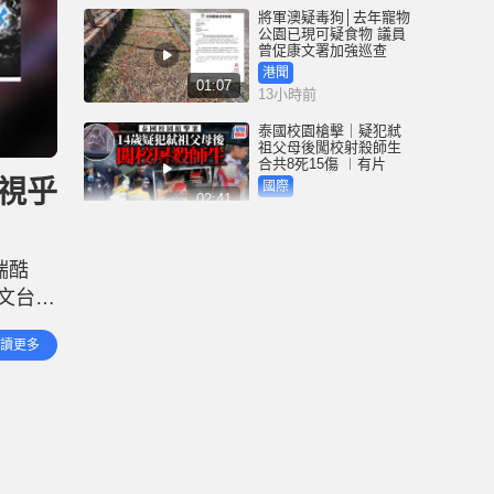
將軍澳疑毒狗│去年寵物
公園已現可疑食物 議員
曾促康文署加強巡查
港聞
01:07
13小時前
泰國校園槍擊｜疑犯弒
祖父母後闖校射殺師生
合共8死15傷 ︱有片
視乎
國際
02:41
14小時前
白海豚吹襲沖繩至少3傷
25萬居民收避難指示 全
端酷
部航班取消｜有片
文台同
國際
01:21
15小時前
台灣一
讀更多
及其與
澳門酒店血案內情｜不
忿大灑金錢卻戴綠帽 41
歲內地男商人擸刀叉 專
捅女友要害
港聞
02:21
16小時前
國際足協風波｜歐洲足
協強硬落閘 恩芬天奴不