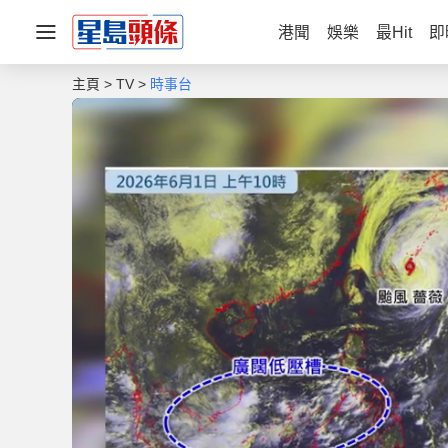
港聞
娛樂
最Hit
即
主頁
TV
時事台