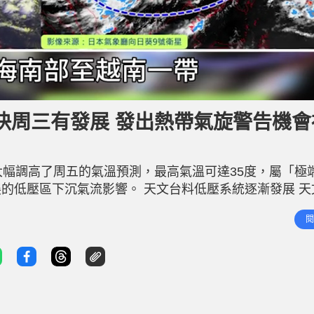
快周三有發展 發出熱帶氣旋警告機會
大幅調高了周五的氣溫預測，最高氣溫可達35度，屬「極
的低壓區下沉氣流影響。 天文台料低壓系統逐漸發展 天
會在南海中部發展，並在本周後期橫過南海東北部，移向
閱
發出熱帶氣旋警告信號要視乎該低壓系統的發展速度，以