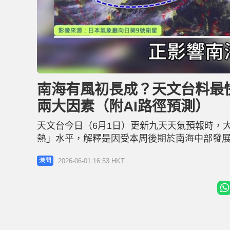
L
U
o
n
a
m
d
u
南海有風初長成？天文台料最
e
t
d
e
:
兩大因素（附AI路徑預測）
3
8
.
9
天文台今日（6月1日）更新九天天氣預報時，
7
%
熱」水平，解釋是因受本周後期於南海中部發展
日下午在《天氣隨筆》進一步解釋，該低壓區
2026-06-01 16:53 HKT
港聞
帶。而該低壓系統的環流較為細小，是否需要
珠江口一帶