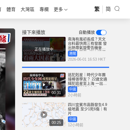
繁
简
育
體育
大灣區
專欄
更多
接下來播放
自動播放
南海有風初長成？天文
台料最快周三有發展 發
出熱帶氣旋警告機會視
正在播放中
乎兩大因素（附AI路徑
港聞
預測）
2026-06-01 16:53 HKT
逃犯剋星｜時代少年團
接棒張學友？ 22歲女通
緝犯追星至上海 一出地
鐵閘即被捕 | 有片
中國
00:31
2小時前
四川宜賓市高縣發生4.9
級地震 至少1死6傷｜有
片
中國
00:25
12小時前