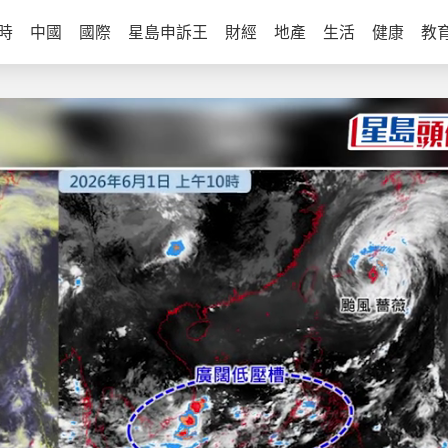
時
中國
國際
星島申訴王
財經
地產
生活
健康
教