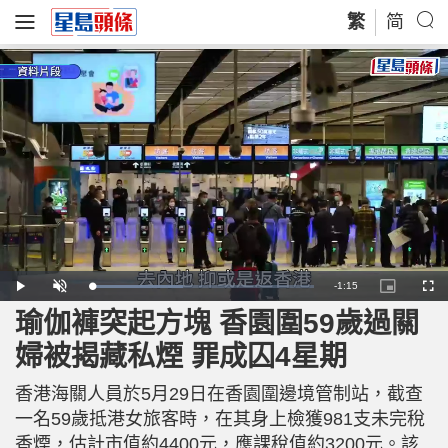
繁
简
R
-
1:15
L
P
U
P
F
o
l
n
i
u
a
a
m
c
l
瑜伽褲突起方塊 香園圍59歲過關
e
d
y
u
t
l
e
t
u
s
d
e
r
c
m
婦被揭藏私煙 罪成囚4星期
:
e
r
4
-
e
1
i
e
a
.
n
n
6
香港海關人員於5月29日在香園圍邊境管制站，截查
-
6
P
i
%
i
一名59歲抵港女旅客時，在其身上檢獲981支未完稅
c
t
n
香煙，估計市值約4400元，應課稅值約3200元。該
u