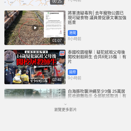
00:25
將軍澳疑毒狗│去年寵物公園已
現可疑食物 議員曾促康文署加強
巡查
港聞
8小時前
01:07
泰國校園槍擊｜疑犯弒祖父母後
闖校射殺師生 合共8死15傷 ︱有
片
國際
9小時前
02:41
白海豚吹襲沖繩至少3傷 25萬居
民收避難指示 全部航班取消｜有
片
瀏覽更多影片
國際
11小時前
01:21
澳門酒店血案內情｜不忿大灑金