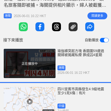
r
e
名旅客隨即被捕。海關提供相片顯示，婦人被截獲時
i
著瑜伽褲，多盒私煙被收藏於大腿及小腿位置，突出
n
2026-06-01 16:22 HKT
閱讀更多
港聞
明顯方塊。 涉案人因管有未完稅香煙和未有向海關
g
人員作出申報，違反《應課稅品條例》，今日（6月1
T
日）在粉嶺裁判法院被判處監禁4星期及罰款200元。
i
海關對判刑表
接下來播放
自動播放
m
e
瑜伽褲突起方塊 香園圍59歲過
關婦被揭藏私煙 罪成囚4星期
正在播放中
港聞
2026-06-01 16:22 HKT
四川宜賓市高縣發生4.9級地震
至少1死6傷｜有片
中國
7小時前