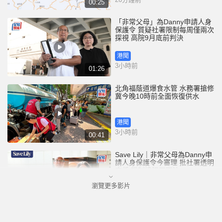
00:25
「非常父母」為Danny申請人身
保護令 質疑社署限制每周僅兩次
探視 高院9月底前判決
港聞
3小時前
01:26
北角福蔭道爆食水管 水務署搶修
冀今晚10時前全面恢復供水
港聞
3小時前
00:41
Save Lily｜非常父母為Danny申
請人身保護令今審理 批社署透明
度低 限制接觸屬不法
瀏覽更多影片
港聞
4小時前
01:26
尖沙咀H8大廈升降機全停前傳