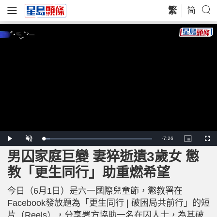
繁
简
R
-
7:26
L
P
U
P
F
o
l
n
i
u
a
a
m
c
l
男囚家庭巨變 妻猝逝遺3歲女 懲
e
d
y
u
t
l
e
t
u
s
d
e
r
c
m
教「更生同行」助重燃希望
:
e
r
5
-
e
.
i
e
a
8
n
n
9
今日（6月1日）是六一國際兒童節，懲教署在
-
%
P
i
i
Facebook發放題為「更生同行 | 破困局共前行」的短
c
t
n
片（Reels），分享署方協助一名在囚人士，為其破
u