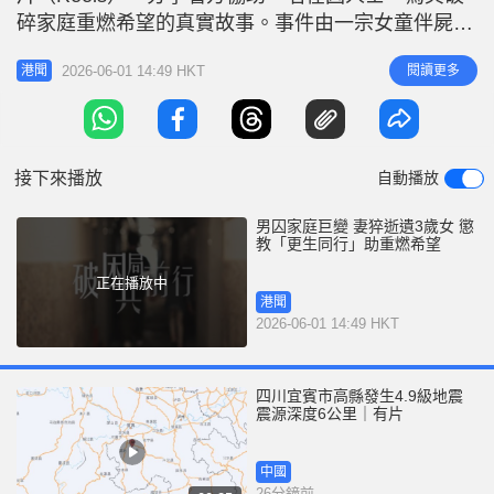
r
e
碎家庭重燃希望的真實故事。事件由一宗女童伴屍案
i
講起，因販毒罪成在赤柱監獄服刑的在囚人士阿清
n
2026-06-01 14:49 HKT
閱讀更多
港聞
（化名），就是事件中女童的爸爸，其妻猝然而逝，
g
遺下年僅3歲的女兒伴屍四日。 面對突如其來的噩耗
T
和家庭巨變，阿清整個人陷入崩潰與絕望邊緣。幸好
i
當時院所的懲教人員及
接下來播放
自動播放
m
e
男囚家庭巨變 妻猝逝遺3歲女 懲
教「更生同行」助重燃希望
正在播放中
港聞
2026-06-01 14:49 HKT
四川宜賓市高縣發生4.9級地震
震源深度6公里｜有片
中國
26分鐘前