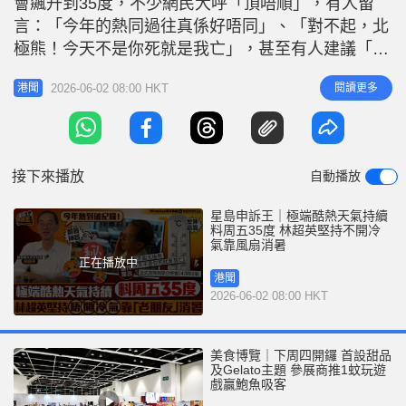
會飆升到35度，不少網民大呼「頂唔順」，有人留
r
e
i
言：「今年的熱同過往真係好唔同」、「對不起，北
n
極熊！今天不是你死就是我亡」，甚至有人建議「香
港呢啲天氣應該提早放暑假」。前天文台台長林超
g
2026-06-02 08:00 HKT
閱讀更多
港聞
英，面對如此高溫依然沒有開冷氣，他還在社交平台
T
上發文，說自己繼續靠風扇降溫，並寫道：「今晚，
i
老朋友守護著我。」 他接受《星島申訴王》訪問，
m
講解今年持續高溫的原因及自己的特別
接下來播放
自動播放
e
星島申訴王｜極端酷熱天氣持續
料周五35度 林超英堅持不開冷
氣靠風扇消暑
正在播放中
港聞
2026-06-02 08:00 HKT
美食博覽｜下周四開鑼 首設甜品
及Gelato主題 參展商推1蚊玩遊
戲贏鮑魚吸客