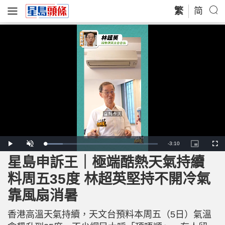
繁
简
R
-
3:10
L
P
U
P
F
o
l
n
i
u
a
a
m
c
l
星島申訴王｜極端酷熱天氣持續
e
d
y
u
t
l
e
t
u
s
d
e
r
c
m
料周五35度 林超英堅持不開冷氣
:
e
r
1
-
e
5
i
e
a
.
靠風扇消暑
n
n
4
-
4
P
i
%
i
c
香港高溫天氣持續，天文台預料本周五（5日）氣溫
t
n
u