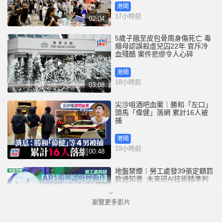
港聞
17小時前
02:04
5歲子餓至皮包骨周身傷死亡 毒
癮母認誤殺虐兒囚22年 官斥冷
血殘酷 案件悲慘令人心碎
港聞
18小時前
03:08
尖沙咀酒吧血案｜勝和「左口」
頭馬「偉健」落網 累計16人被
捕
港聞
19小時前
00:48
地盤禁煙︱勞工處發39張定額罰
款通知書 未來研AI技術精準判
斷吸煙行為
瀏覽更多影片
港聞
19小時前
01:52