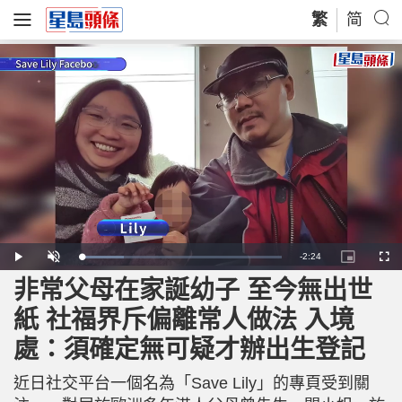
繁
简
R
-
2:24
L
P
U
P
F
o
l
n
i
u
a
a
m
c
l
非常父母在家誕幼子 至今無出世
e
d
y
u
t
l
e
t
u
s
d
e
r
c
m
紙 社福界斥偏離常人做法 入境
:
e
r
2
-
e
1
i
e
a
.
處：須確定無可疑才辦出生登記
n
n
2
-
1
P
i
%
i
c
近日社交平台一個名為「Save Lily」的專頁受到關
t
n
u