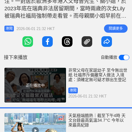
注。一對居於歐洲多年港人父母曾先生、關小姐，於
r
e
i
2023年底在瑞典非法居留期間，當時兩歲的次女Lily
n
被瑞典社福局強制帶走看管。而母親關小姐早前在香
港家中分婏誕下幼子Danny，現時已兩個月大，惟至
g
2026-06-01 21:32 HKT
閱讀更多
港聞
今未有出世紙，已超出現今法例42日內登記的規定，
T
因入境處要求提交DNA檢測證明血緣關係，但二人以
i
「宗教理由」拒絕提供。個案至今拉鋸中，換言之
m
Danny
接下來播放
自動播放
e
非常父母在家誕幼子 至今無出世
紙 社福界斥偏離常人做法 入境
處：須確定無可疑才辦出生登記
正在播放中
港聞
2026-06-01 21:32 HKT
天氣極端酷熱｜截至下午4時 天
文台錄最高氣溫34.7°C 今年以
來最高紀錄