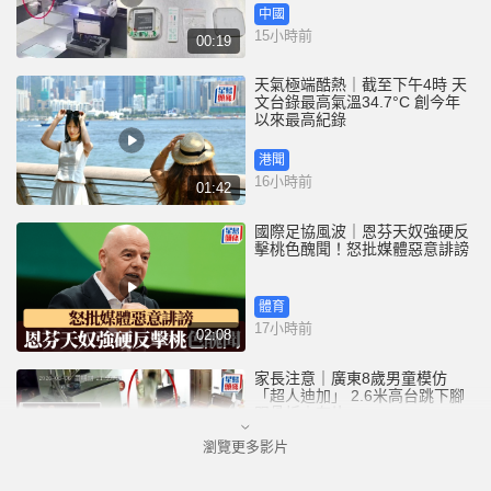
中國
15小時前
00:19
天氣極端酷熱｜截至下午4時 天
文台錄最高氣溫34.7°C 創今年
以來最高紀錄
港聞
16小時前
01:42
國際足協風波｜恩芬天奴強硬反
擊桃色醜聞！怒批媒體惡意誹謗
體育
17小時前
02:08
家長注意｜廣東8歲男童模仿
「超人迪加」 2.6米高台跳下腳
跟骨折｜有片
瀏覽更多影片
中國
17小時前
00:31