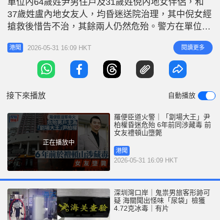
單位內64歲姓尹男住戶及31歲姓倪內地女伴侶，和
r
e
i
37歲姓盧內地女友人，均昏迷送院治理，其中倪女經
n
搶救後惜告不治，其餘兩人仍然危殆。警方在單位尋
獲「冰壺」等吸毒工具。據悉，昏迷男子為人稱「劏
g
2026-05-31 16:09 HKT
閱讀更多
港聞
場大王」的資深物業投資者尹柏權。翻查資料，2020
T
年7月尹柏權同居前女友，於其名下跑馬地禮頓山豪
i
宅墮樓身亡，警方事後到單位檢獲可卡因，尹因而被
m
捕及控告。 相關報道
接下來播放
自動播放
e
羅便臣道火警｜「劏場大王」尹
柏權昏迷危殆 6年前同涉藏毒 前
女友禮頓山墮斃
正在播放中
港聞
2026-05-31 16:09 HKT
深圳灣口岸｜鬼祟男旅客形跡可
疑 海關聞出怪味「尿袋」檢獲
4.72克冰毒｜有片