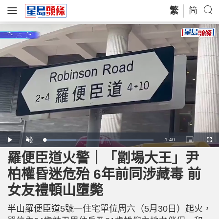
繁
简
R
-
1:40
L
P
U
P
F
o
l
n
i
u
a
a
m
c
l
羅便臣道火警｜「劏場大王」尹
e
d
y
u
t
l
e
t
u
s
d
e
r
c
m
柏權昏迷危殆 6年前同涉藏毒 前
:
e
r
2
-
e
9
i
e
a
.
女友禮頓山墮斃
n
n
0
-
1
P
i
%
i
c
半山羅便臣道5號一住宅單位周六（5月30日）起火，
t
n
u