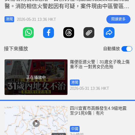
r
e
醫。消防相信火警起因有可疑，案件現由中區警區重
i
案組接手跟進。 3名傷者分別是姓尹男住戶（64
n
2026-05-31 13:36 HKT
閱讀更多
港聞
歲）、姓倪女住戶（31歲）及姓盧女子（37歲）。據
g
悉，尹男及倪女是情侶，盧女則是友人；兩名涉案女
T
子為內地人，持雙程證來港。昨日倪女被送到律敦治
i
醫院搶救，至晚上11
接下來播放
自動播放
m
e
羅便臣道火警｜31歲女子晚上傷
重不治 一對男女仍危殆
正在播放中
港聞
2026-05-31 13:36 HKT
四川宜賓市高縣發生4.9級地震
至少1死6傷｜有片
中國
3小時前