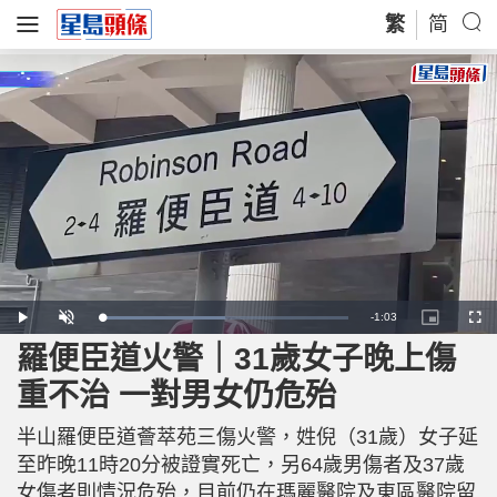
繁
简
R
-
1:03
L
P
U
P
F
o
l
n
i
u
a
a
m
c
l
羅便臣道火警｜31歲女子晚上傷
e
d
y
u
t
l
e
t
u
s
d
e
r
c
m
重不治 一對男女仍危殆
:
e
r
5
-
e
0
i
e
a
.
n
n
4
半山羅便臣道薈萃苑三傷火警，姓倪（31歲）女子延
-
1
P
i
%
i
至昨晚11時20分被證實死亡，另64歲男傷者及37歲
c
t
n
女傷者則情況危殆，目前仍在瑪麗醫院及東區醫院留
u