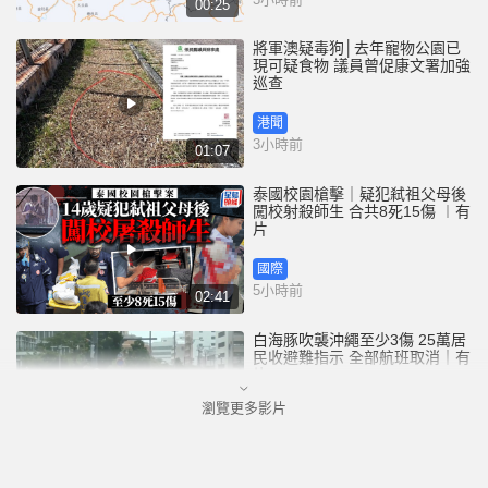
00:25
將軍澳疑毒狗│去年寵物公園已
現可疑食物 議員曾促康文署加強
巡查
港聞
3小時前
01:07
泰國校園槍擊｜疑犯弒祖父母後
闖校射殺師生 合共8死15傷 ︱有
片
國際
5小時前
02:41
白海豚吹襲沖繩至少3傷 25萬居
民收避難指示 全部航班取消｜有
片
瀏覽更多影片
國際
6小時前
01:21
澳門酒店血案內情｜不忿大灑金