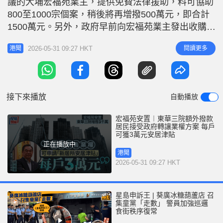
議的大埔宏福苑業主，提供免費法律援助，料可協助
r
e
i
800至1000宗個案，稍後將再增撥500萬元，即合計
n
1500萬元。另外，政府早前向宏福苑業主發出收購建
議信件，希望他們於8月底前表達出售業權的意願。
g
2026-05-31 09:27 HKT
閱讀更多
港聞
東華三院行政總監蘇祐安今早（31日）在商台節目指
T
出，東華三院最新已額外撥出3千萬元，作為新居所
i
安居津貼，只要接受政府的轉讓業權方案，即可獲得
m
支援，每戶3萬
接下來播放
自動播放
e
宏福苑安置︱東華三院額外撥款
居民接受政府轉讓業權方案 每戶
可獲3萬元安居津貼
正在播放中
港聞
2026-05-31 09:27 HKT
星島申訴王 | 葵廣冰糖葫蘆店 召
集童黨「走數」 警員加強巡邏
食街秩序復常