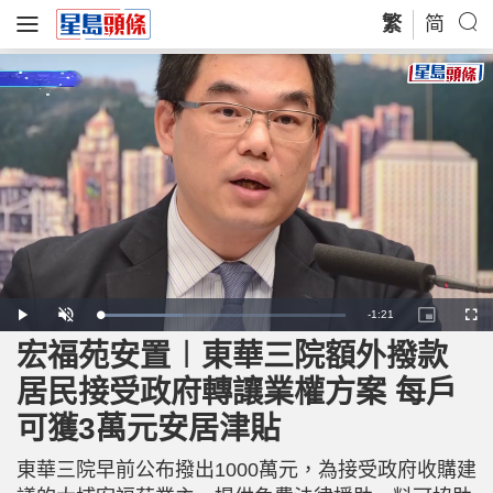
繁
简
R
-
1:21
L
P
U
P
F
o
l
n
i
u
a
a
m
c
l
宏福苑安置︱東華三院額外撥款
e
d
y
u
t
l
e
t
u
s
d
e
r
c
m
居民接受政府轉讓業權方案 每戶
:
e
r
3
-
e
3
i
e
a
.
可獲3萬元安居津貼
n
n
9
-
7
P
i
%
i
c
東華三院早前公布撥出1000萬元，為接受政府收購建
t
n
u