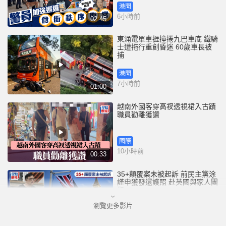
港聞
6小時前
02:45
東涌電單車捱撞捲九巴車底 鐵騎
士遭拖行重創昏迷 60歲車長被
捕
港聞
7小時前
01:00
越南外國客穿高衩透視裙入古蹟
職員勸離獲讚
國際
10小時前
00:33
35+顛覆案未被起訴 前民主黨涂
謹申獲發還護照 赴英國與家人團
聚
瀏覽更多影片
港聞
10小時前
00:58