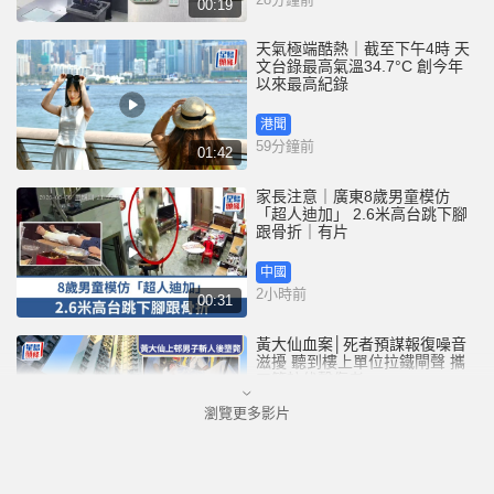
00:19
天氣極端酷熱｜截至下午4時 天
文台錄最高氣溫34.7°C 創今年
以來最高紀錄
港聞
59分鐘前
01:42
家長注意｜廣東8歲男童模仿
「超人迪加」 2.6米高台跳下腳
跟骨折｜有片
中國
2小時前
00:31
黃大仙血案│死者預謀報復噪音
滋擾 聽到樓上單位拉鐵閘聲 攜
刀等𨋢伏擊傷者
瀏覽更多影片
港聞
2小時前
02:38
大阪地鐵列車乘客「尿袋」起火