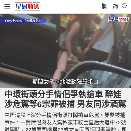
繁
简
L
U
o
n
a
m
中環街頭分手情侶爭執搶車 醉娃
d
u
e
t
d
e
涉危駕等6宗罪被捕 男友同涉酒駕
:
5
8
.
7
中區清晨上演分手情侶街頭打鬧搶車危駕，雙雙被捕
5
%
事件。一對情侶與友人駕私家車駛至皇后大道中72號
對開時，22歲男司機與23歲女友因感情問題爭吵，司