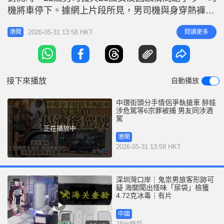
機將車停下。據網上片段所見，男司機與身穿熱褲的
女友落車後繼續口角，女方情緒激動大吵大鬧：「我
2026-05-31 13:58 HKT
閱讀更多
港聞
哋分X咗手，我唔再愛你吖」，她繼而坐上司機位，
三度用腳踢向男友下半身，又企圖駕車離開，男友與
友人嘗試阻止，但女事主強行踩油開車，導致其中一
人被拖行重摔地上，場面驚險
接下來播放
自動播放
中環街頭分手情侶爭執搶車 醉娃
涉危駕等6宗罪被捕 男友同涉酒
駕
正在播放中
港聞
2026-05-31 13:58 HKT
深圳灣口岸｜鬼祟男旅客形跡可
疑 海關聞出怪味「尿袋」檢獲
4.72克冰毒｜有片
中國
28分鐘前