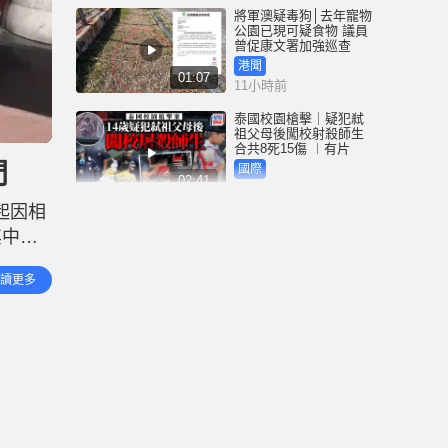
將軍澳疑毒狗│去年寵物
公園已現可疑食物 議員
曾促康文署加強巡查
港聞
01:07
11小時前
泰國校園槍擊｜疑犯弒
祖父母後闖校射殺師生
合共8死15傷 ︱有片
門
國際
02:41
12小時前
起因相
白海豚吹襲沖繩至少3傷
其中尹
25萬居民收避難指示 全
部航班取消｜有片
火警單
國際
讀更多
01:21
打火機
14小時前
澳門酒店血案內情｜不
忿大灑金錢卻戴綠帽 41
歲內地男商人擸刀叉 專
捅女友要害
港聞
02:21
14小時前
國際足協風波｜歐洲足
協強硬落閘 恩芬天奴不