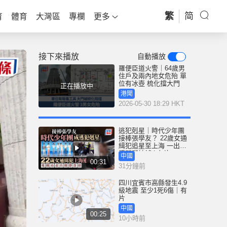
繁
简
育
體育
大灣區
專欄
更多
接下來播放
自動播放
羅便臣道火警｜64歲男
住戶及兩內地女危殆 單
位有冰壺 梳化擋大門
正在播放中
港聞
2026-05-30 18:29 HKT
逃犯剋星｜時代少年團
接棒張學友？ 22歲女通
緝犯追星至上海 一出地
鐵閘即被捕 | 有片
中國
00:31
31分鐘前
四川宜賓市高縣發生4.9
級地震 至少1死6傷｜有
片
中國
00:25
10小時前