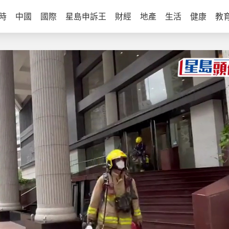
時
中國
國際
星島申訴王
財經
地產
生活
健康
教