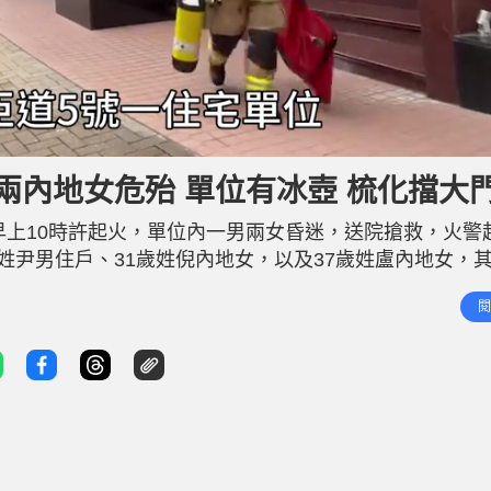
兩內地女危殆 單位有冰壺 梳化擋大
早上10時許起火，單位內一男兩女昏迷，送院搶救，火警
姓尹男住戶、31歲姓倪內地女，以及37歲姓盧內地女，
、消防和救護下午見記者交代案情，提到3人情況危殆，
閱
工具。警方不排除有人在單位吸煙或吸毒導致起火，其後