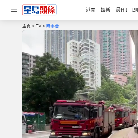
港聞
娛樂
最Hit
即
主頁
TV
時事台