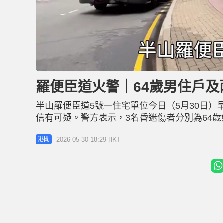
L
U
o
n
a
m
d
u
羅便臣道火警｜64歲男住戶及
e
t
d
e
:
2
半山羅便臣道5號一住宅單位今日（5月30日）
2
.
2
信有可疑。警方表示，3名昏迷傷者分別為64歲
1
%
男與倪女為情侶，盧女則為他們的朋友。 警方
2026-05-30 18:29 HKT
港聞
位大門被梳化阻擋，內有冰壺、打火機等吸毒
充