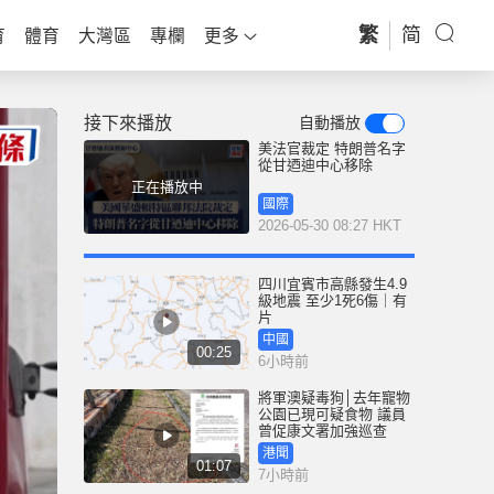
繁
简
育
體育
大灣區
專欄
更多
接下來播放
自動播放
美法官裁定 特朗普名字
從甘迺迪中心移除
正在播放中
國際
2026-05-30 08:27 HKT
四川宜賓市高縣發生4.9
級地震 至少1死6傷｜有
片
中國
00:25
6小時前
將軍澳疑毒狗│去年寵物
公園已現可疑食物 議員
曾促康文署加強巡查
港聞
01:07
7小時前