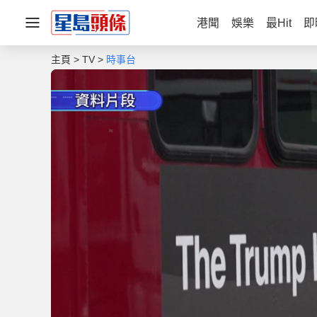
港聞
娛樂
最Hit
即
主頁
TV
時事台