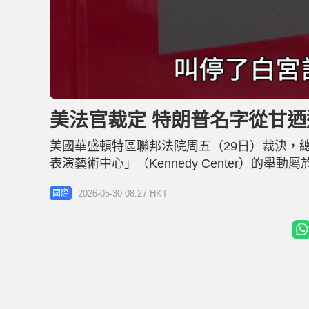
L
U
o
n
a
m
d
u
美法官裁定 特朗普名字從甘
e
t
d
e
:
2
美國華盛頓特區聯邦法院周五（29日）裁決，
5
.
4
表演藝術中心」（Kennedy Center）
0
%
逾2.5億美元（約20億億港元）的大型翻修
2026-05-30 08:27 HKT
國際
中烙下個人印記的擴張行動中，所遭遇的最新法