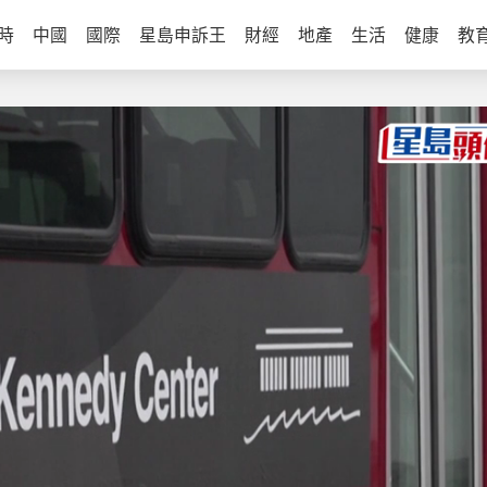
時
中國
國際
星島申訴王
財經
地產
生活
健康
教