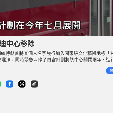
迺迪中心移除
總統特朗普將其個人名字強行加入國家級文化藝術地標「
的舉動屬於違法，同時緊急叫停了白宮計劃將該中心關閉兩年、進
工程。這是特朗普在第二任期內，企圖在首都華盛頓華麗歷史
閱
律挫敗。 強行冠名越權 法官下令兩周內「除名」