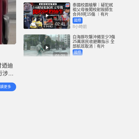
泰國校園槍擊｜疑犯弒
祖父母後闖校射殺師生
合共8死15傷 ︱有片
國際
02:41
8小時前
白海豚吹襲沖繩至少3傷
25萬居民收避難指示 全
部航班取消｜有片
國際
01:21
9小時前
甘迺迪
澳門酒店血案內情｜不
行涉資
忿大灑金錢卻戴綠帽 41
歲內地男商人擸刀叉 專
建築群
捅女友要害
港聞
讀更多
02:21
10小時前
國際足協風波｜歐洲足
協強硬落閘 恩芬天奴不
落台便杯葛世界盃
體育
01:37
11小時前
星島申訴王 | 葵廣「二手
書兵團」攔路 專家分享