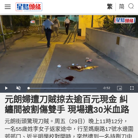
繁
简
R
-
0:52
L
P
U
P
F
o
l
n
i
u
a
a
m
c
l
元朗婦遭刀賊掠去逾百元現金 糾
e
d
y
u
t
l
e
t
u
s
d
e
r
c
m
纏間被割傷雙手 現場遺30米血路
:
e
r
5
-
e
6
i
e
a
.
n
n
1
元朗街頭驚現刀賊。周五（29日）晚上11時12分，
-
0
P
i
%
i
一名55歲姓李女子返家途中，行至媽廟路17號水邊圍
c
t
n
邨邨口、近光明學校對開時，突然遭到一名持𠝹刀中
u