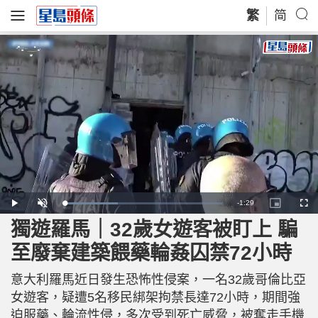
繁
简
R
-
1:29
L
P
U
P
F
o
l
n
i
u
a
a
m
c
l
獨遊羅馬｜32歲女遊客被盯上 騙
e
d
y
u
t
l
e
t
u
s
d
e
r
c
m
至廢棄建築餵藥輪姦囚禁72小時
:
e
r
3
-
e
3
i
e
a
.
n
n
7
意大利羅馬近日發生恐怖性侵案，一名32歲哥倫比亞
-
5
P
i
%
i
女遊客，疑遭5名移民綁架拘禁長達72小時，期間強
c
t
n
迫服藥、輪流性侵，多次受到死亡威脅，被奪走手機
u