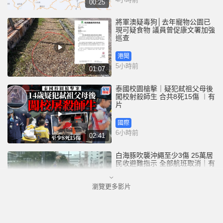
00:25
將軍澳疑毒狗│去年寵物公園已
現可疑食物 議員曾促康文署加強
巡查
港聞
5小時前
01:07
泰國校園槍擊｜疑犯弒祖父母後
闖校射殺師生 合共8死15傷 ︱有
片
國際
6小時前
02:41
白海豚吹襲沖繩至少3傷 25萬居
民收避難指示 全部航班取消｜有
片
瀏覽更多影片
國際
7小時前
01:21
澳門酒店血案內情｜不忿大灑金