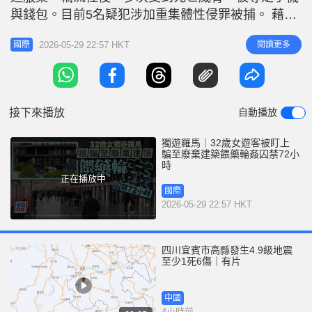
r
e
與錢包。目前5名疑犯涉加重集體性侵罪被捕。 藉口
i
兜售大麻誘拐󠄆 據《每日郵報》報道，該名女遊客9日
n
2026-05-29 22:57 HKT
閱讀更多
國際
獨自赴羅馬旅遊，案發當晚在特米尼（Termini）車站
g
附近一間餐廳用餐，離開時被一名陌生男子以兜售大
T
麻為由搭訕，引誘她跟着走了約一小時後，另一名男
i
子突然出現，強
接下來播放
自動播放
m
e
獨遊羅馬｜32歲女遊客被盯上
騙至廢棄建築餵藥輪姦囚禁72小
時
正在播放中
國際
2026-05-29 22:57 HKT
四川宜賓市高縣發生4.9級地震
至少1死6傷｜有片
中國
4小時前