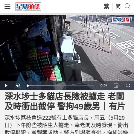
繁
简
R
-
0:59
L
P
U
P
F
o
l
n
i
u
a
a
m
c
l
深水埗士多貓店長險被擄走 老闆
e
d
y
u
t
l
e
t
u
s
d
e
r
c
m
及時衝出截停 警拘49歲男｜有片
:
e
r
5
-
e
0
i
e
a
.
n
n
9
深水埗荔枝角道222號有士多貓店長，周五（5月29
-
4
P
i
%
i
日）下午險些被陌生人擄走，幸老闆及時發現，衝出
c
t
n
截停疑犯，並報案求助。警方到場調查後，拘捕涉嫌
u