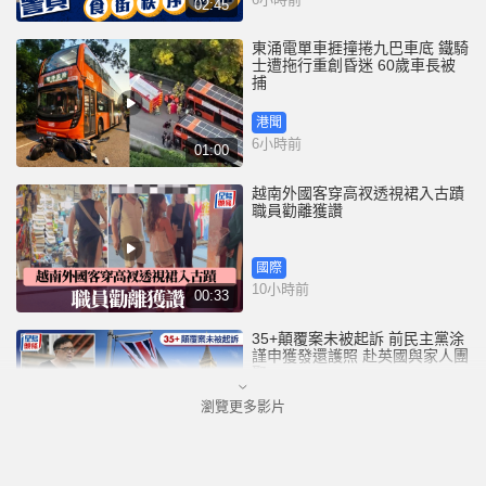
02:45
東涌電單車捱撞捲九巴車底 鐵騎
士遭拖行重創昏迷 60歲車長被
捕
港聞
6小時前
01:00
越南外國客穿高衩透視裙入古蹟
職員勸離獲讚
國際
10小時前
00:33
35+顛覆案未被起訴 前民主黨涂
謹申獲發還護照 赴英國與家人團
聚
瀏覽更多影片
港聞
10小時前
00:58
薄扶林域多利道重60公斤野豬被