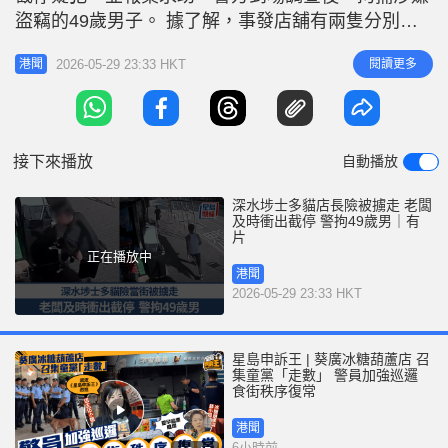
r
e
盜竊的49歲男子。 據了解，事發店舖有兩隻分別名
i
為「姨媽」與「姑姐」的貓店長，乖巧可愛深受街坊
n
2026-05-29 23:33 HKT
閱讀更多
港聞
歡迎。事發於周五下午4時許，網上片段所見，身穿
g
黑色衫的男疑犯當時途經店舖後，蹲下裝作與其中一
T
隻貓店長玩耍。10多秒後疑犯突然抱起貓貓，其後離
i
開店舖範圍。 所幸身穿背
接下來播放
自動播放
m
e
深水埗士多貓店長險被擄走 老闆
及時衝出截停 警拘49歲男｜有
片
正在播放中
港聞
2026-05-29 23:33 HKT
星島申訴王 | 葵廣冰糖葫蘆店 召
集童黨「走數」 警員加強巡邏
食街秩序復常
港聞
6小時前