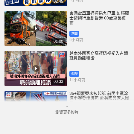
02:45
東涌電單車捱撞捲九巴車底 鐵騎
士遭拖行重創昏迷 60歲車長被
捕
港聞
9小時前
01:00
越南外國客穿高衩透視裙入古蹟
職員勸離獲讚
國際
12小時前
00:33
35+顛覆案未被起訴 前民主黨涂
謹申獲發還護照 赴英國與家人團
聚
瀏覽更多影片
港聞
13小時前
00:58
薄扶林域多利道重60公斤野豬被