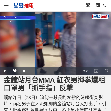
繁
简
R
-
0:24
L
P
U
P
F
o
l
n
i
u
a
a
m
c
l
金鐘站月台MMA 紅衣男揮拳爆粗
e
d
y
u
t
l
e
t
u
s
d
e
r
c
m
口罩男「抓手指」反擊
:
e
r
1
-
e
0
i
e
a
0
n
n
.
網絡昨日（28日）流傳一段長約20秒的港鐵衝突影
-
0
P
i
0
i
片，兩名男子在人流如鯽的金鐘站月台大打出手，引
%
c
t
n
來大批乘客駐足圍觀。片中一名火氣極盛的紅衣男子
u