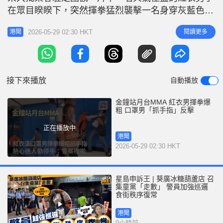
r
e
在眾目睽睽下，突然揮拳猛烈襲擊一名身穿灰藍色上
i
衣、戴上口罩的男子。 雙方在首輪交鋒後一度停
n
2026-05-29 02:30 HKT
閱讀更多
港聞
手，惟氣氛依然劍拔弩張。紅衣男情緒激動，一邊用
g
手指指向對方，一邊連珠炮發爆粗怒罵「X家X」。
T
此時，不甘示弱的口罩男施展怪招反擊，突然伸手發
i
力抓向紅衣男指向他的手指；紅衣男
接下來播放
自動播放
m
e
金鐘站月台MMA 紅衣男揮拳爆
粗 口罩男「抓手指」反擊
正在播放中
港聞
2026-05-29 02:30 HKT
星島申訴王 | 葵廣冰糖葫蘆店 召
集童黨「走數」 警員加強巡邏
食街秩序復常
港聞
9小時前