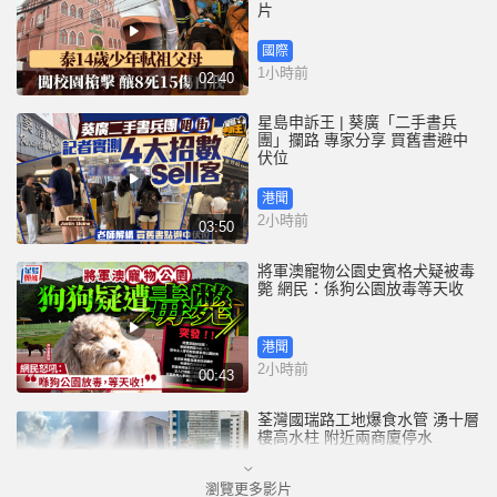
片
國際
1小時前
02:40
星島申訴王 | 葵廣「二手書兵
團」攔路 專家分享 買舊書避中
伏位
港聞
2小時前
03:50
將軍澳寵物公園史賓格犬疑被毒
斃 網民：係狗公園放毒等天收
港聞
2小時前
00:43
荃灣國瑞路工地爆食水管 湧十層
樓高水柱 附近兩商廈停水
瀏覽更多影片
港聞