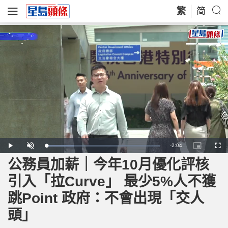
繁
简
R
-
2:04
L
P
U
P
F
o
l
n
i
u
a
a
m
c
l
公務員加薪｜今年10月優化評核
e
d
y
u
t
l
e
t
u
s
d
e
r
c
m
引入「拉Curve」 最少5%人不獲
:
e
r
2
-
e
4
i
e
a
.
跳Point 政府：不會出現「交人
n
n
7
-
7
P
i
%
i
頭」
c
t
n
u