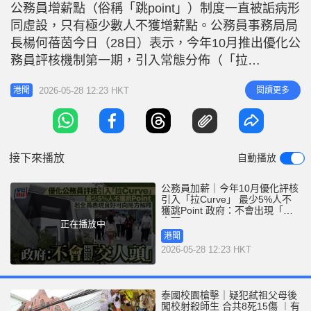
r
公務員增薪點（俗稱「跳point」）制度一直被詬病形
e
i
同虛設，只有極少數人不獲增薪點。公務員事務局局
n
長楊何蓓茵今日（28日）表示，今年10月推出優化公
g
務員評核機制第一期，引入常態分佈（「拉
Curve」），以職系作計算，當中最少5%人不獲「跳
T
2026-05-28 12:23 HKT
閱讀更多
港聞
Point」，但具體百分比可調節或有緩衝。對於有議
i
員擔心可能出現「交人頭」情況，楊何蓓茵稱不會出
m
現。 楊何蓓茵：表現令人滿意公務員才可獲增薪點
e
對於社會上有意見認
接下來播放
自動播放
公務員加薪｜今年10月優化評核
引入「拉Curve」 最少5%人不
獲跳Point 政府：不會出現「交
人頭」
正在播放中
港聞
2026-05-28 12:23 HKT
泰國校園槍擊｜疑犯弒祖父母後
闖校射殺師生 合共8死15傷 ︱有