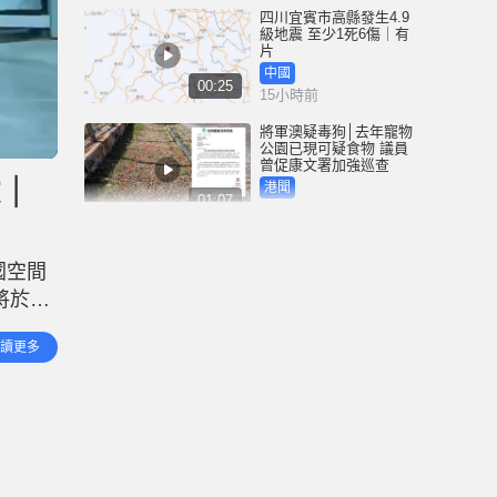
四川宜賓市高縣發生4.9
級地震 至少1死6傷｜有
片
中國
00:25
15小時前
將軍澳疑毒狗│去年寵物
公園已現可疑食物 議員
曾促康文署加強巡查
球｜
港聞
01:07
16小時前
泰國校園槍擊｜疑犯弒
祖父母後闖校射殺師生
國空間
合共8死15傷 ︱有片
將於近
國際
02:41
17小時前
員回家
讀更多
凌晨
白海豚吹襲沖繩至少3傷
25萬居民收避難指示 全
部航班取消｜有片
國際
01:21
18小時前
澳門酒店血案內情｜不
忿大灑金錢卻戴綠帽 41