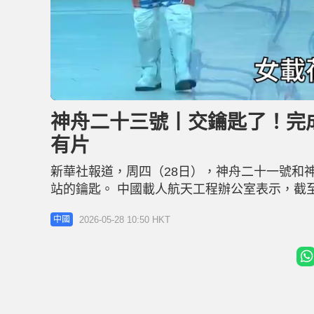
L
U
o
n
a
m
d
u
神舟二十三號丨交鑰匙了！完成
e
t
d
e
:
有片
5
4
.
3
新華社報道，周四（28日），神舟二十一號和
8
%
站的鑰匙。 中國載人航天工程辦公室表示，截
日乘坐神舟二十二號載人飛船返回東風著陸場。
2026-05-28 10:50 HKT
中國
的各項準備。 神23乘組已進駐 香港載荷專家在