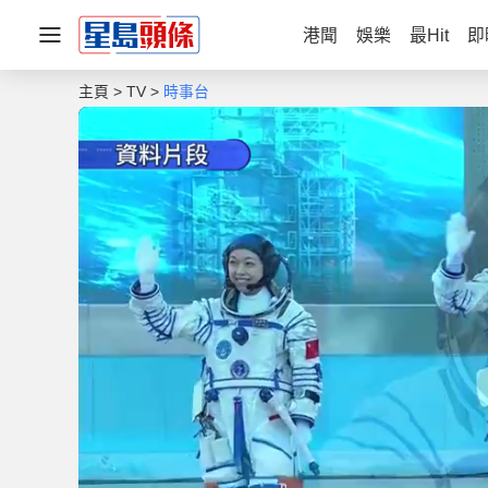
港聞
娛樂
最Hit
即
主頁
TV
時事台