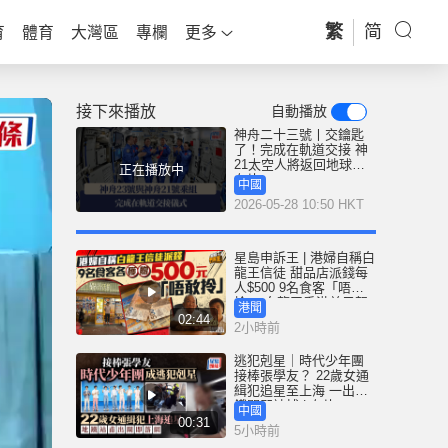
繁
简
育
體育
大灣區
專欄
更多
接下來播放
自動播放
神舟二十三號丨交鑰匙
了！完成在軌道交接 神
21太空人將返回地球｜
正在播放中
有片
中國
2026-05-28 10:50 HKT
星島申訴王 | 港婦自稱白
龍王信徒 甜品店派錢每
人$500 9名食客「唔敢
拎」 白龍王香港弟子親
港聞
解謎團
02:44
2小時前
逃犯剋星｜時代少年團
接棒張學友？ 22歲女通
緝犯追星至上海 一出地
鐵閘即被捕 | 有片
中國
00:31
5小時前