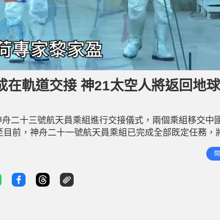
在軌道交接 神21太空人將返回地
神舟二十三號航天員乘組進行交接儀式，兩個乘組移交中
至目前，神舟二十一號航天員乘組已完成全部既定任務，
 目前，著陸場及各參試系統正在緊鑼密鼓做好迎接航天
閱
列 神舟二十三號載人飛船於5月24日發射升空，5月25日