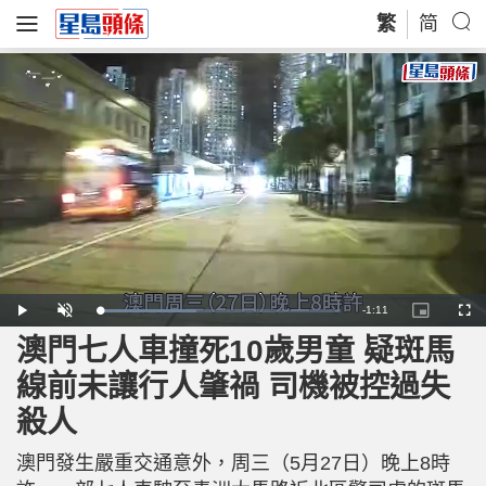
繁
简
R
-
1:11
L
P
U
P
F
o
l
n
i
u
a
a
m
c
l
澳門七人車撞死10歲男童 疑斑馬
e
d
y
u
t
l
e
t
u
s
d
e
r
c
m
線前未讓行人肇禍 司機被控過失
:
e
r
4
-
e
0
i
e
a
.
殺人
n
n
7
-
0
P
i
%
i
c
澳門發生嚴重交通意外，周三（5月27日）晚上8時
t
n
u