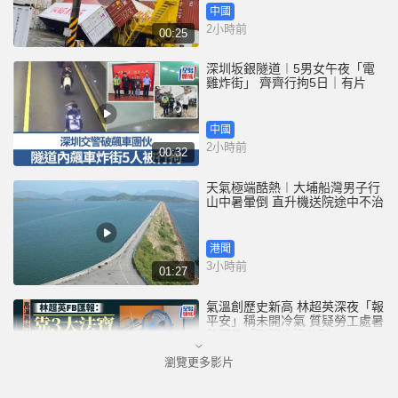
中國
2小時前
00:25
深圳坂銀隧道︱5男女午夜「電
雞炸街」 齊齊行拘5日｜有片
中國
2小時前
00:32
天氣極端酷熱︱大埔船灣男子行
山中暑暈倒 直升機送院途中不治
港聞
3小時前
01:27
氣溫創歷史新高 林超英深夜「報
平安」稱未開冷氣 質疑勞工處暑
熱警告「取消也沒分別」
瀏覽更多影片
港聞
3小時前
01:02