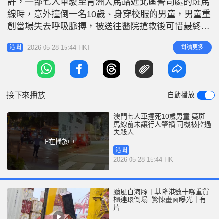
許，一部七人車駛至青洲大馬路近北區警司處的斑馬
r
e
i
線時，意外撞倒一名10歲、身穿校服的男童，男童重
n
創當場失去呼吸脈搏，被送往醫院搶救後可惜最終不
治。 當地治安警表示，離世男童及肇事司機均為澳
g
2026-05-28 15:44 HKT
閱讀更多
港聞
門居民，司機40多歲，事後通過酒精呼氣。經初步蒐
T
證、翻看閉路電視及行車記錄儀，懷疑司機駛至現場
i
過路處時，未有先讓行人肇禍。至今日（5月28日）
m
治安警更新，指事後調查發
接下來播放
自動播放
e
澳門七人車撞死10歲男童 疑斑
馬線前未讓行人肇禍 司機被控過
失殺人
正在播放中
港聞
2026-05-28 15:44 HKT
颱風白海豚︱基隆港數十噸重貨
櫃連環倒塌 驚悚畫面曝光｜有
片