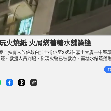
L
o
a
d
玩火燒紙 火屑焫著糖水舖簷篷
e
d
:
1
案，指有人於佐敦白加士街17至23號伯嘉士大廈一中層
0
0
.
簷篷。救援人員到場，發現火警已被救熄，而糖水舖簷篷
0
0
燃的紙張放在窗邊，火屑隨風四散飄盪，散落街道。消息
%
閱
童，沒有成人陪同，懷疑他們被人獨留家中不顧，遂致電