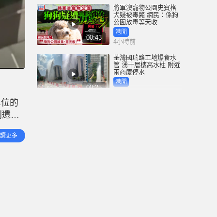
將軍澳寵物公園史賓格
犬疑被毒斃 網民：係狗
公園放毒等天收
港聞
00:43
4小時前
荃灣國瑞路工地爆食水
管 湧十層樓高水柱 附近
兩商廈停水
港聞
00:25
4小時前
單位的
鄧炳強：性罪行修例獲
則遺下
逾九成支持 目標今屆政
府任內完成立法
指，警
港聞
讀更多
02:02
兩兒童
5小時前
記協換屆｜鄧炳強批無
認受性、黑箱作業 警告
任何人違國安 「一定會
釘死你，後果自負」
港聞
01:51
5小時前
四川宜賓市高縣發生4.9
級地震 震源深度6公里｜