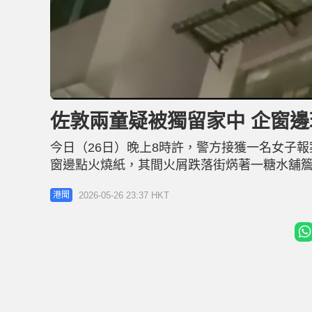
U
n
m
u
佐敦兩童疑被獨留家中 企窗邊
t
e
今日（26日）晚上8時許，警方接獲一名女子報
窗邊點火燒紙，其間火屑跌落街焫著一糖水舖
兩個洞。 根據網上片段所見，一名男子將已點
2026-05-26 23:37 HKT
港聞
方根據片段上樓調查，發現單位內只有兩名兒
的母親及