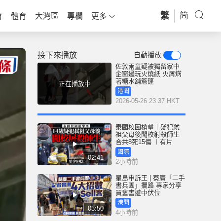
繁
简
育
體育
大灣區
專欄
更多
接下來播放
自動播放
佐敦兩童疑被獨留家中
企窗邊玩火燒紙 火屑焫
著糖水舖簷篷
正在播放中
港聞
2026-05-26 23:37 HKT
泰國校園槍擊｜疑犯弒
祖父母後闖校射殺師生
合共8死15傷 ︱有片
國際
02:41
2小時前
星島申訴王 | 葵廣「二手
書兵團」攔路 專家分享
買舊書避中伏位
港聞
03:50
4小時前