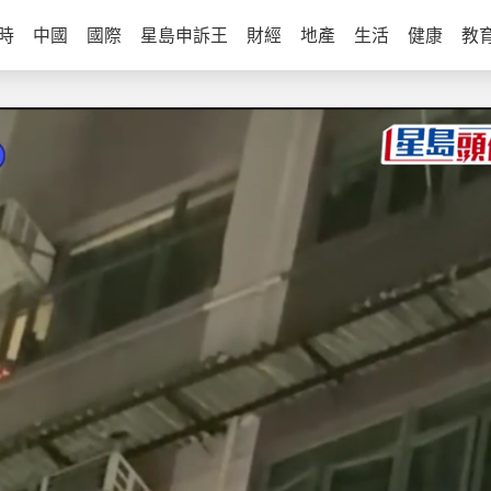
時
中國
國際
星島申訴王
財經
地產
生活
健康
教