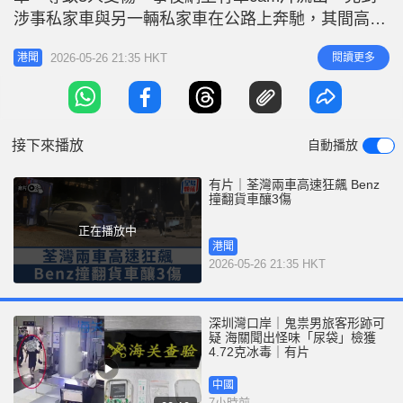
r
e
涉事私家車與另一輛私家車在公路上奔馳，其間高速
i
撞向貨車車尾。 事件發生於前日（24日）凌晨2時
n
2026-05-26 21:35 HKT
閱讀更多
港聞
許，一輛貨車及一輛私家車於荃灣路往荃灣西方向行
g
駛，至柏傲灣對開時發生相撞。28歲貨車司機頭、頸
T
及腰受傷，40歲乘客亦稱頭痛，至於23歲姓何私家車
i
司機亦報稱手受傷，3人全
接下來播放
自動播放
m
e
有片｜荃灣兩車高速狂飆 Benz
撞翻貨車釀3傷
正在播放中
港聞
2026-05-26 21:35 HKT
深圳灣口岸｜鬼祟男旅客形跡可
疑 海關聞出怪味「尿袋」檢獲
4.72克冰毒｜有片
中國
7小時前