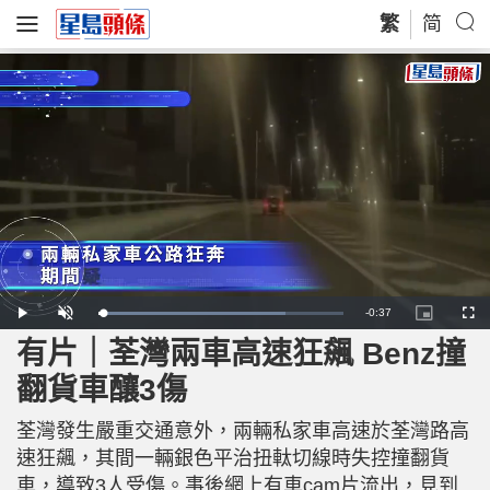
繁
简
R
-
0:37
L
P
U
P
F
o
l
n
i
u
a
a
m
c
l
有片｜荃灣兩車高速狂飆 Benz撞
e
d
y
u
t
l
e
t
u
s
d
e
r
c
m
翻貨車釀3傷
:
e
r
7
-
e
6
i
e
a
.
n
n
1
荃灣發生嚴重交通意外，兩輛私家車高速於荃灣路高
-
8
P
i
%
i
速狂飆，其間一輛銀色平治扭軚切線時失控撞翻貨
c
t
n
車，導致3人受傷。事後網上有車cam片流出，見到
u