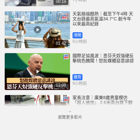
00:19
天氣極端酷熱｜截至下午4時 天
文台錄最高氣溫34.7°C 創今年
以來最高紀錄
港聞
8小時前
01:42
國際足協風波｜恩芬天奴強硬反
擊桃色醜聞！怒批媒體惡意誹謗
體育
9小時前
02:08
家長注意｜廣東8歲男童模仿
「超人迪加」 2.6米高台跳下腳
跟骨折｜有片
瀏覽更多影片
中國
9小時前
00:31
黃大仙血案│死者預謀報復噪音