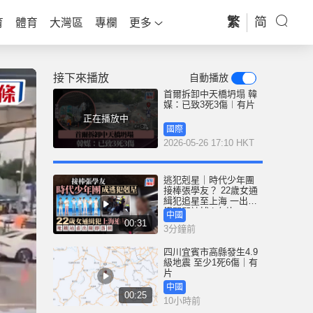
繁
简
育
體育
大灣區
專欄
更多
接下來播放
自動播放
首爾拆卸中天橋坍塌 韓
媒：已致3死3傷︱有片
正在播放中
國際
2026-05-26 17:10 HKT
逃犯剋星｜時代少年團
接棒張學友？ 22歲女通
緝犯追星至上海 一出地
鐵閘即被捕 | 有片
中國
00:31
3分鐘前
四川宜賓市高縣發生4.9
級地震 至少1死6傷｜有
片
中國
00:25
10小時前