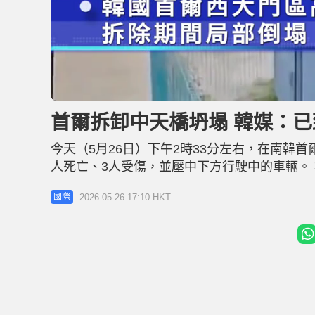
U
n
m
u
首爾拆卸中天橋坍塌 韓媒：已
t
e
今天（5月26日）下午2時33分左右，在南韓
人死亡、3人受傷，並壓中下方行駛中的車輛。
80米高空 市長暫停選舉活動 事發當時現場共
2026-05-26 17:10 HKT
國際
方，當中3人已經不治。事實上，施工商在當天