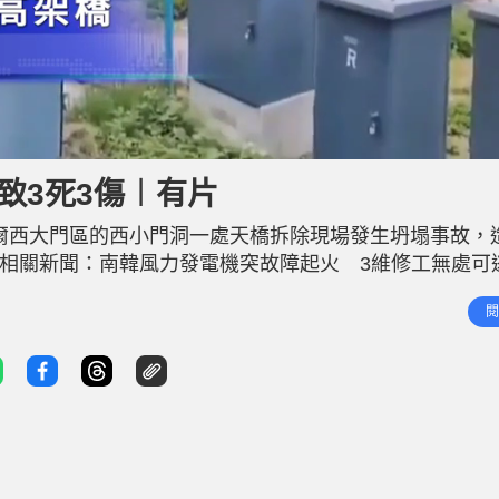
L
o
a
d
致3死3傷︱有片
e
d
:
9
首爾西大門區的西小門洞一處天橋拆除現場發生坍塌事故，
3
.
8
 相關新聞：南韓風力發電機突故障起火 3維修工無處可
5
%
有12人，其中6人緊急疏散避險，另外6人被壓在墜落的殘
閱
凌晨進行板材切割，當時已出現厚度達2.9厘米的分層。