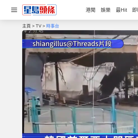
港聞
娛樂
最Hit
即
主頁
TV
時事台