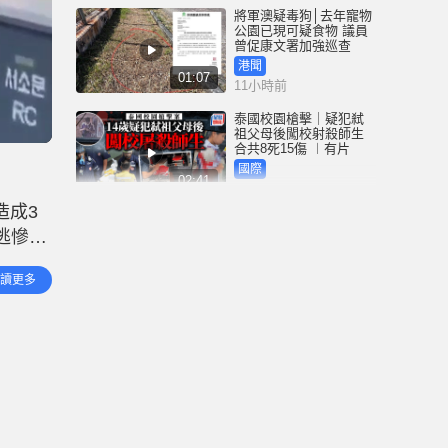
將軍澳疑毒狗│去年寵物
公園已現可疑食物 議員
曾促康文署加強巡查
港聞
01:07
11小時前
泰國校園槍擊｜疑犯弒
祖父母後闖校射殺師生
合共8死15傷 ︱有片
國際
02:41
12小時前
造成3
白海豚吹襲沖繩至少3傷
逃慘死
25萬居民收避難指示 全
部航班取消｜有片
骸下
國際
讀更多
01:21
及
13小時前
澳門酒店血案內情｜不
忿大灑金錢卻戴綠帽 41
歲內地男商人擸刀叉 專
捅女友要害
港聞
02:21
14小時前
國際足協風波｜歐洲足
協強硬落閘 恩芬天奴不