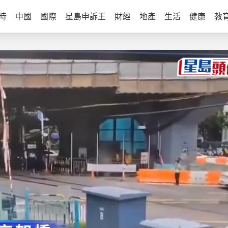
時
中國
國際
星島申訴王
財經
地產
生活
健康
教